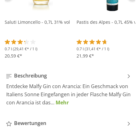
Saluti Limoncello - 0,7L 31% vol
Pastis des Alpes - 0,7L 45% vol
0.7 l
(29,41 €* / 1 l)
0.7 l
(31,41 €* / 1 l)
Durchschnittliche Bewertung von 3.2 von 5 Sternen
Durchschnittliche Bewertung 
20,59 €*
21,99 €*
Beschreibung
Entdecke Malfy Gin con Arancia: Ein Geschmack von
Italiens Sonne Eingefangen in jeder Flasche Malfy Gin
con Arancia ist das…
Mehr
Bewertungen