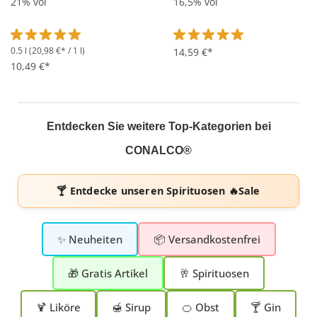
21% vol
16,5% vol
0.5 l
(20,98 €* / 1 l)
Durchschnittliche Bewertung von 5 von 5 Sternen
Durchschnittliche Bewertung 
14,59 €*
10,49 €*
Entdecken Sie weitere Top-Kategorien bei
CONALCO®
🍸 Entdecke unseren
Spirituosen 🔥Sale
✨ Neuheiten
📦 Versandkostenfrei
🎁 Gratis Artikel
🥂 Spirituosen
🍹 Liköre
🍯 Sirup
🍊 Obst
🍸 Gin