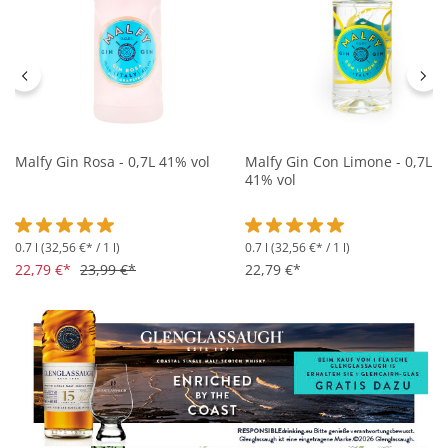
Malfy Gin Rosa - 0,7L 41% vol
Malfy Gin Con Limone - 0,7L
41% vol
0.7 l
(32,56 €* / 1 l)
0.7 l
(32,56 €* / 1 l)
Durchschnittliche Bewertung von 5 von 5 Sternen
Durchschnittliche Bewertung 
22,79 €*
23,99 €*
22,79 €*