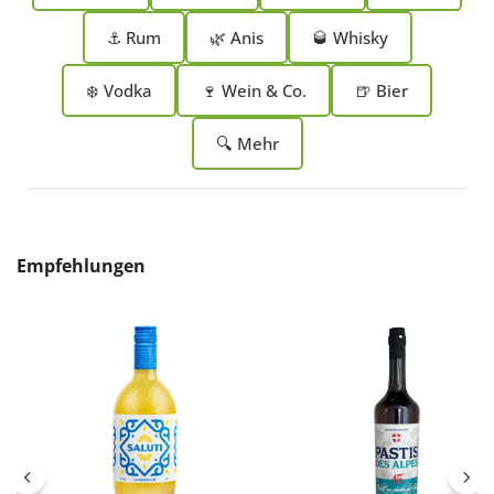
⚓ Rum
🌿 Anis
🥃 Whisky
❄️ Vodka
🍷 Wein & Co.
🍺 Bier
🔍 Mehr
Produktgalerie überspringen
Empfehlungen