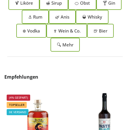
🍹 Liköre
🍯 Sirup
🍊 Obst
🍸 Gin
⚓ Rum
🌿 Anis
🥃 Whisky
❄️ Vodka
🍷 Wein & Co.
🍺 Bier
🔍 Mehr
Produktgalerie überspringen
Empfehlungen
(4% GESPART)
TOPSELLER
0€ VERSAND