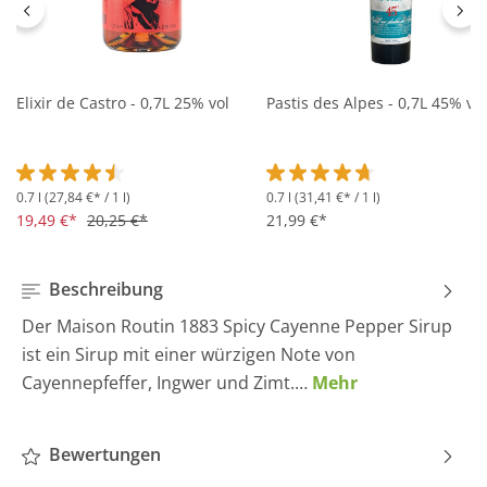
Elixir de Castro - 0,7L 25% vol
Pastis des Alpes - 0,7L 45% vol
0.7 l
(27,84 €* / 1 l)
0.7 l
(31,41 €* / 1 l)
Durchschnittliche Bewertung von 4.5 von 5 Sternen
Durchschnittliche Bewertung 
19,49 €*
20,25 €*
21,99 €*
Beschreibung
Der Maison Routin 1883 Spicy Cayenne Pepper Sirup
ist ein Sirup mit einer würzigen Note von
Cayennepfeffer, Ingwer und Zimt.…
Mehr
Bewertungen