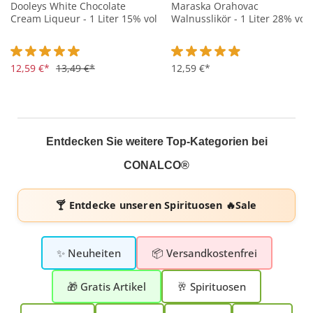
Dooleys White Chocolate
Maraska Orahovac
Cream Liqueur - 1 Liter 15% vol
Walnusslikör - 1 Liter 28% vol
Durchschnittliche Bewertung von 5 von 5 Sternen
12,59 €*
13,49 €*
Durchschnittliche Bewertung 
12,59 €*
Entdecken Sie weitere Top-Kategorien bei
CONALCO®
🍸 Entdecke unseren
Spirituosen 🔥Sale
✨ Neuheiten
📦 Versandkostenfrei
🎁 Gratis Artikel
🥂 Spirituosen