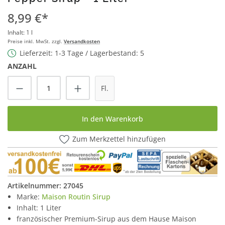
8,99 €*
Inhalt:
1 l
Preise inkl. MwSt. zzgl.
Versandkosten
Lieferzeit: 1-3 Tage / Lagerbestand: 5
ANZAHL
Produkt Anzahl: Gib den gewünschten Wert
Fl.
In den Warenkorb
Zum Merkzettel hinzufügen
Artikelnummer:
27045
Marke:
Maison Routin Sirup
Inhalt: 1 Liter
französischer Premium-Sirup aus dem Hause Maison