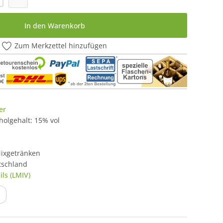
In den Warenkorb
Zum Merkzettel hinzufügen
er
oholgehalt: 15% vol
Mixgetränken
tschland
ls (LMIV)