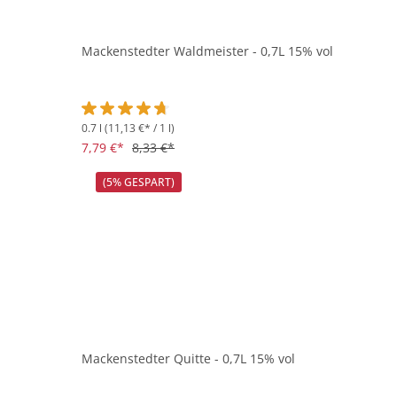
Mackenstedter Waldmeister - 0,7L 15% vol
0.7 l
(11,13 €* / 1 l)
Durchschnittliche Bewertung von 4.6 von 5 Sternen
7,79 €*
8,33 €*
(5% GESPART)
Mackenstedter Quitte - 0,7L 15% vol