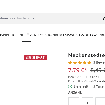
U
SPIRITUOSEN
LIKÖR
SIRUP
OBST
GIN
RUM
ANIS
WHISKY
VODKA
WEIN&
Mackenstedter
(8% GESPART)
3 Bewe
Durchschnittliche Bew
7,79 €*
8,49 
Inhalt:
0.7 l
(11,13 €* / 1 l)
Preise inkl. MwSt. zzgl.
Versandk
Lieferzeit: 1-3 Tage
ANZAHL
Produkt Anzah