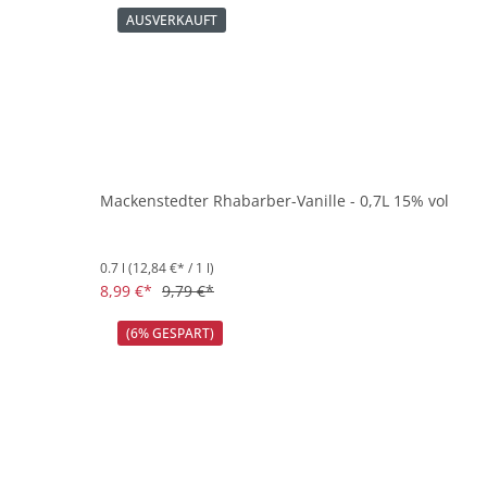
AUSVERKAUFT
Mackenstedter Rhabarber-Vanille - 0,7L 15% vol
0.7 l
(12,84 €* / 1 l)
8,99 €*
9,79 €*
(6% GESPART)