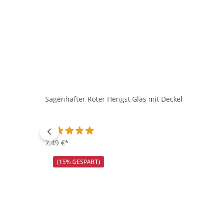
Sagenhafter Roter Hengst Glas mit Deckel
Durchschnittliche Bewertung von 5 von 5 Sternen
7,49 €*
(15% GESPART)