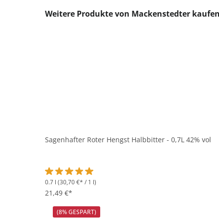
Produktgalerie überspringen
Weitere Produkte von Mackenstedter kaufe
Sagenhafter Roter Hengst Halbbitter - 0,7L 42% vol
0.7 l
(30,70 €* / 1 l)
Durchschnittliche Bewertung von 5 von 5 Sternen
21,49 €*
(8% GESPART)