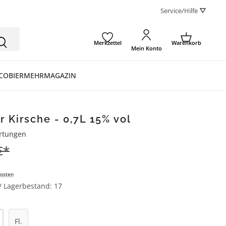
Service/Hilfe ⛛
Merkzettel
Warenkorb
Mein Konto
CO
BIER
MEHR
MAGAZIN
 Kirsche - 0,7L 15% vol
rtungen
ertung von 5 von 5 Sternen
€*
osten
 / Lagerbestand: 17
l: Gib den gewünschten Wert ein oder be
Fl.