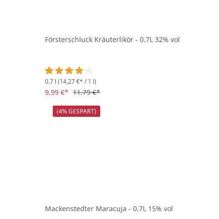
Försterschluck Kräuterlikör - 0,7L 32% vol
0.7 l
(14,27 €* / 1 l)
Durchschnittliche Bewertung von 4 von 5 Sternen
9,99 €*
11,79 €*
(4% GESPART)
Mackenstedter Maracuja - 0,7L 15% vol