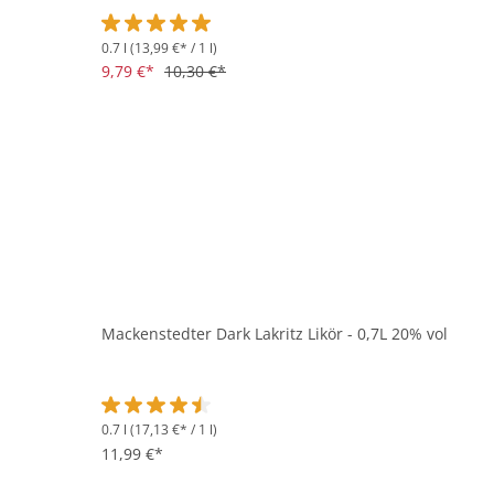
0.7 l
(13,99 €* / 1 l)
Durchschnittliche Bewertung von 5 von 5 Sternen
9,79 €*
10,30 €*
Mackenstedter Dark Lakritz Likör - 0,7L 20% vol
0.7 l
(17,13 €* / 1 l)
Durchschnittliche Bewertung von 4.4 von 5 Sternen
11,99 €*