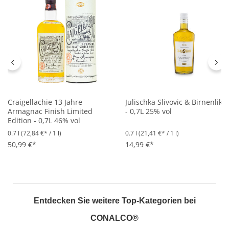
Craigellachie 13 Jahre
Julischka Slivovic & Birnenlikö
Armagnac Finish Limited
- 0,7L 25% vol
Edition - 0,7L 46% vol
0.7 l
(72,84 €* / 1 l)
0.7 l
(21,41 €* / 1 l)
50,99 €*
14,99 €*
Entdecken Sie weitere Top-Kategorien bei
CONALCO®