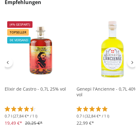
Produktgalerie überspringen
Empfehlungen
(4% GESPART)
TOPSELLER
0€ VERSAND
Elixir de Castro - 0,7L 25% vol
Genepi l'Ancienne - 0,7L 40%
vol
0.7 l
(27,84 €* / 1 l)
0.7 l
(32,84 €* / 1 l)
Durchschnittliche Bewertung von 4.5 von 5 Sternen
Durchschnittliche Bewertung 
19,49 €*
20,25 €*
22,99 €*