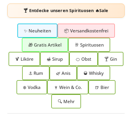
🍸 Entdecke unseren
Spirituosen 🔥Sale
✨ Neuheiten
📦 Versandkostenfrei
🎁 Gratis Artikel
🥂 Spirituosen
🍹 Liköre
🍯 Sirup
🍊 Obst
🍸 Gin
⚓ Rum
🌿 Anis
🥃 Whisky
❄️ Vodka
🍷 Wein & Co.
🍺 Bier
🔍 Mehr