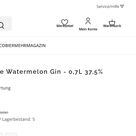
Service/Hilfe ⛛
Merkzettel
Warenkorb
Mein Konto
CO
BIER
MEHR
MAGAZIN
e Watermelon Gin - 0,7L 37,5%
rtung
ertung von 5 von 5 Sternen
osten
 / Lagerbestand: 5