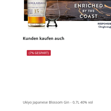
Produktgalerie überspringen
Kunden kaufen auch
(7% GESPART)
Ukiyo Japanese Blossom Gin - 0,7L 40% vol