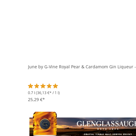
June by G-Vine Royal Pear & Cardamom Gin Liqueur -
0.7 l
(36,13 €* / 1 l)
Durchschnittliche Bewertung von 5 von 5 Sternen
25,29 €*