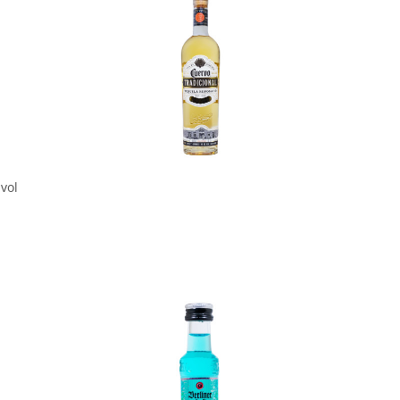
In den Korb
vol