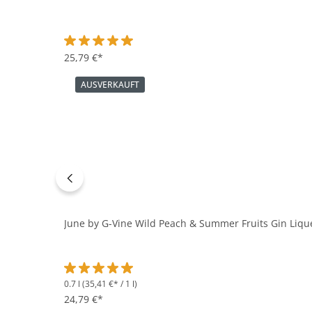
Durchschnittliche Bewertung von 5 von 5 Sternen
25,79 €*
AUSVERKAUFT
June by G-Vine Wild Peach & Summer Fruits Gin Lique
0.7 l
(35,41 €* / 1 l)
Durchschnittliche Bewertung von 5 von 5 Sternen
24,79 €*