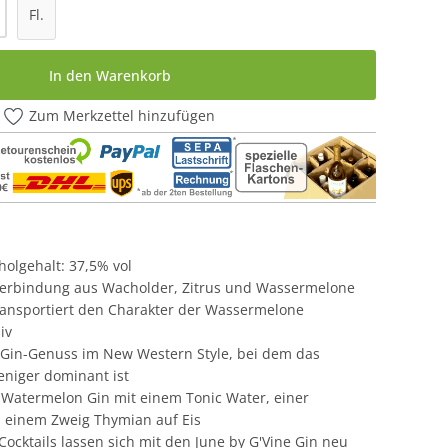
l: Gib den gewünschten Wert ein oder be
Fl.
In den Warenkorb
Zum Merkzettel hinzufügen
oholgehalt: 37,5% vol
Verbindung aus Wacholder, Zitrus und Wassermelone
transportiert den Charakter der Wassermelone
iv
er Gin-Genuss im New Western Style, bei dem das
niger dominant ist
 Watermelon Gin mit einem Tonic Water, einer
 einem Zweig Thymian auf Eis
Cocktails lassen sich mit den June by G'Vine Gin neu