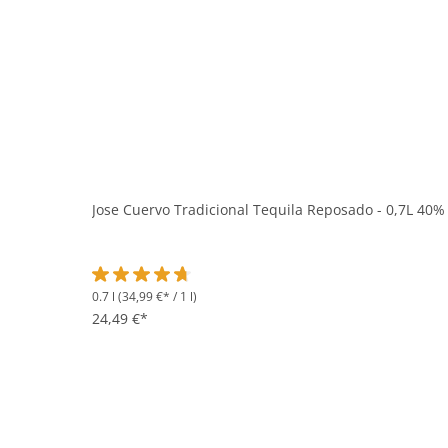
Jose Cuervo Tradicional Tequila Reposado - 0,7L 40% 
0.7 l
(34,99 €* / 1 l)
Durchschnittliche Bewertung von 4.8 von 5 Sternen
24,49 €*