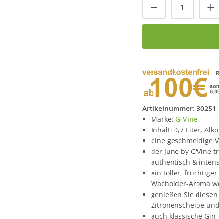
Produkt Anzah
Artikelnummer:
30251
Marke:
G-Vine
Inhalt: 0,7 Liter, Alk
eine geschmeidige 
der June by G'Vine 
authentisch & intens
ein toller, fruchtig
Wacholder-Aroma we
genießen Sie diesen
Zitronenscheibe und
auch klassische Gin-