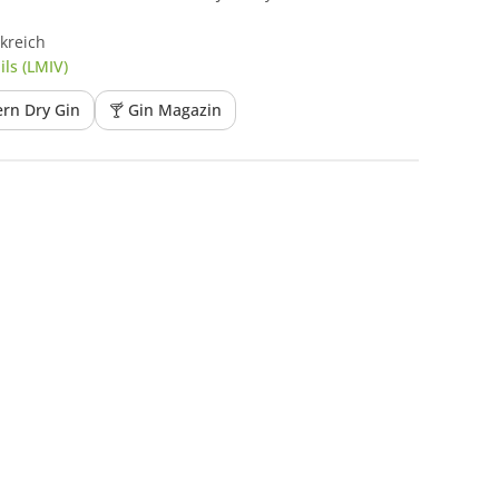
kreich
ls (LMIV)
rn Dry Gin
🍸 Gin Magazin