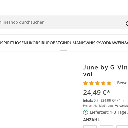
U
SPIRITUOSEN
LIKÖR
SIRUP
OBST
GIN
RUM
ANIS
WHISKY
VODKA
WEIN&
June by G-Vin
vol
1 Bewe
Durchschnittliche Bew
24,49 €*
Inhalt:
0.7 l
(34,99 €* / 1 l)
Preise inkl. MwSt. zzgl.
Versandk
Lieferzeit: 1-3 Tage
ANZAHL