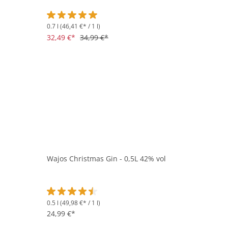
0.7 l
(46,41 €* / 1 l)
Durchschnittliche Bewertung von 5 von 5 Sternen
32,49 €*
34,99 €*
Wajos Christmas Gin - 0,5L 42% vol
0.5 l
(49,98 €* / 1 l)
Durchschnittliche Bewertung von 4.5 von 5 Sternen
24,99 €*