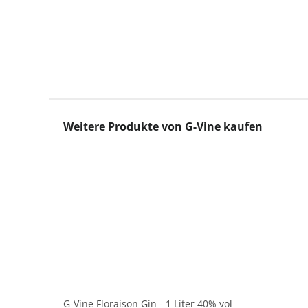
Produktgalerie überspringen
Weitere Produkte von G-Vine kaufen
G-Vine Floraison Gin - 1 Liter 40% vol