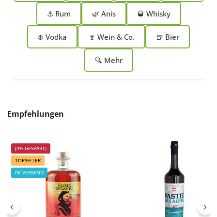
⚓ Rum
🌿 Anis
🥃 Whisky
❄️ Vodka
🍷 Wein & Co.
🍺 Bier
🔍 Mehr
Produktgalerie überspringen
Empfehlungen
(4% GESPART)
TOPSELLER
0€ VERSAND