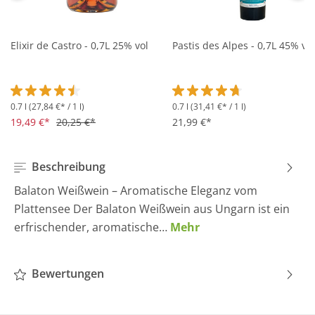
Elixir de Castro - 0,7L 25% vol
Pastis des Alpes - 0,7L 45% vol
0.7 l
(27,84 €* / 1 l)
0.7 l
(31,41 €* / 1 l)
Durchschnittliche Bewertung von 4.5 von 5 Sternen
Durchschnittliche Bewertung 
19,49 €*
20,25 €*
21,99 €*
Beschreibung
Balaton Weißwein – Aromatische Eleganz vom
Plattensee Der Balaton Weißwein aus Ungarn ist ein
erfrischender, aromatische…
Mehr
Bewertungen