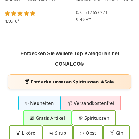
0.75 l
(12,65 €* / 1 l)
9,49 €*
Durchschnittliche Bewertung von 4.8 von 5 Sternen
4,99 €*
Entdecken Sie weitere Top-Kategorien bei
CONALCO®
🍸 Entdecke unseren
Spirituosen 🔥Sale
✨ Neuheiten
📦 Versandkostenfrei
🎁 Gratis Artikel
🥂 Spirituosen
🍹 Liköre
🍯 Sirup
🍊 Obst
🍸 Gin