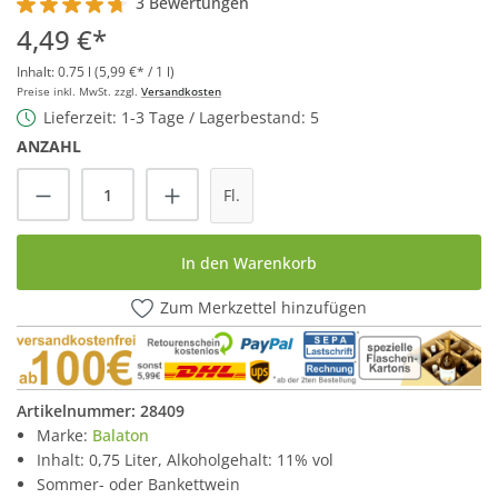
3 Bewertungen
Durchschnittliche Bewertung von 4.6 von 5 Sternen
4,49 €*
Inhalt:
0.75 l
(5,99 €* / 1 l)
Preise inkl. MwSt. zzgl.
Versandkosten
Lieferzeit: 1-3 Tage / Lagerbestand: 5
ANZAHL
Produkt Anzahl: Gib den gewünschten Wert
Fl.
In den Warenkorb
Zum Merkzettel hinzufügen
Artikelnummer:
28409
Marke:
Balaton
Inhalt: 0,75 Liter, Alkoholgehalt: 11% vol
Sommer- oder Bankettwein