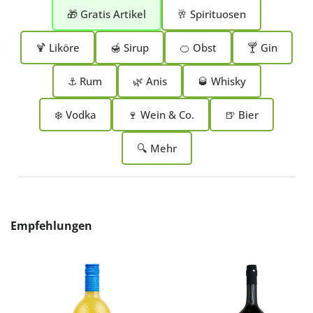
🎁 Gratis Artikel
🥂 Spirituosen
🍹 Liköre
🍯 Sirup
🍊 Obst
🍸 Gin
⚓ Rum
🌿 Anis
🥃 Whisky
❄️ Vodka
🍷 Wein & Co.
🍺 Bier
🔍 Mehr
Produktgalerie überspringen
Empfehlungen