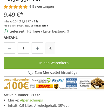
6 Bewertungen
Durchschnittliche Bewertung von 5 von 5 Sternen
9,49 €*
Inhalt:
0.5 l
(18,98 €* / 1 l)
Preise inkl. MwSt. zzgl.
Versandkosten
Lieferzeit: 1-3 Tage / Lagerbestand: 9
ANZAHL
Produkt Anzahl: Gib den gewünschten Wert
Fl.
In den Warenkorb
Zum Merkzettel hinzufügen
Artikelnummer:
21332
Marke:
Alpenschnaps
Inhalt: 0,5 Liter, Alkoholgehalt: 35% vol