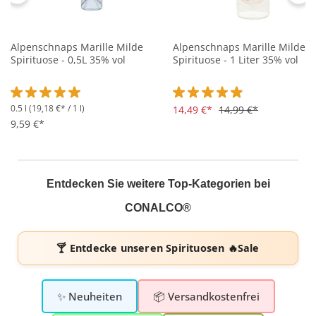
Alpenschnaps Marille Milde
Alpenschnaps Marille Milde
Spirituose - 0,5L 35% vol
Spirituose - 1 Liter 35% vol
0.5 l
(19,18 €* / 1 l)
Durchschnittliche Bewertung von 5 von 5 Sternen
Durchschnittliche Bewertung 
14,49 €*
14,99 €*
9,59 €*
Entdecken Sie weitere Top-Kategorien bei
CONALCO®
🍸 Entdecke unseren
Spirituosen 🔥Sale
✨ Neuheiten
📦 Versandkostenfrei