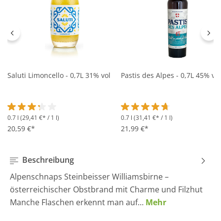
Saluti Limoncello - 0,7L 31% vol
Pastis des Alpes - 0,7L 45% vol
0.7 l
(29,41 €* / 1 l)
0.7 l
(31,41 €* / 1 l)
Durchschnittliche Bewertung von 3.2 von 5 Sternen
Durchschnittliche Bewertung 
20,59 €*
21,99 €*
Beschreibung
Alpenschnaps Steinbeisser Williamsbirne –
österreichischer Obstbrand mit Charme und Filzhut
Manche Flaschen erkennt man auf…
Mehr