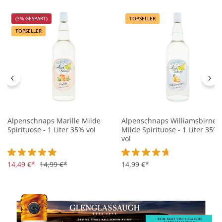
(3% GESPART)
TOPSELLER
TOPSELLER
Alpenschnaps Marille Milde
Alpenschnaps Williamsbirne
Spirituose - 1 Liter 35% vol
Milde Spirituose - 1 Liter 35%
vol
Durchschnittliche Bewertung von 4.8 von 5 Sternen
14,49 €*
14,99 €*
Durchschnittliche Bewertung 
14,99 €*