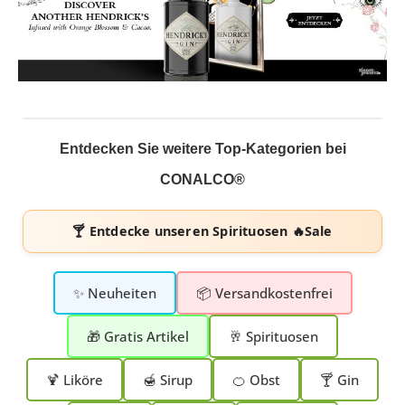
Entdecken Sie weitere Top-Kategorien bei
CONALCO®
🍸 Entdecke unseren
Spirituosen 🔥Sale
✨ Neuheiten
📦 Versandkostenfrei
🎁 Gratis Artikel
🥂 Spirituosen
🍹 Liköre
🍯 Sirup
🍊 Obst
🍸 Gin