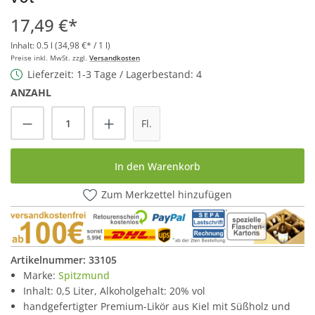
17,49 €*
Inhalt:
0.5 l
(34,98 €* / 1 l)
Preise inkl. MwSt. zzgl.
Versandkosten
Lieferzeit: 1-3 Tage / Lagerbestand: 4
ANZAHL
Produkt Anzahl: Gib den gewünschten Wert
Fl.
In den Warenkorb
Zum Merkzettel hinzufügen
Artikelnummer:
33105
Marke:
Spitzmund
Inhalt: 0,5 Liter, Alkoholgehalt: 20% vol
handgefertigter Premium-Likör aus Kiel mit Süßholz und