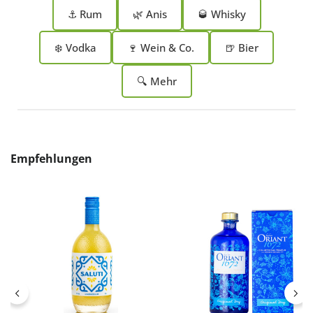
⚓ Rum
🌿 Anis
🥃 Whisky
❄️ Vodka
🍷 Wein & Co.
🍺 Bier
🔍 Mehr
Produktgalerie überspringen
Empfehlungen