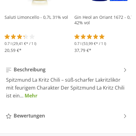
Saluti Limoncello - 0,7L 31% vol
Gin Heol an Oriant 1672 - 0,7L
42% vol
0.7 l
(29,41 €* / 1 l)
0.7 l
(53,99 €* / 1 l)
Durchschnittliche Bewertung von 3.2 von 5 Sternen
Durchschnittliche Bewertung 
20,59 €*
37,79 €*
Beschreibung
Spitzmund La Kritz Chili – süß-scharfer Lakritzlikör
mit feurigem Charakter Der Spitzmund La Kritz Chili
ist ein…
Mehr
Bewertungen