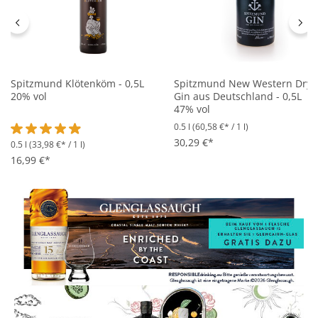
Spitzmund Klötenköm - 0,5L
Spitzmund New Western Dry
20% vol
Gin aus Deutschland - 0,5L
47% vol
0.5 l
(60,58 €* / 1 l)
30,29 €*
0.5 l
(33,98 €* / 1 l)
Durchschnittliche Bewertung von 4.8 von 5 Sternen
16,99 €*