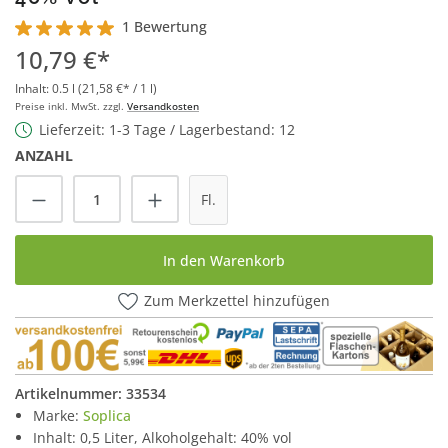
1 Bewertung
Durchschnittliche Bewertung von 5 von 5 Sternen
10,79 €*
Inhalt:
0.5 l
(21,58 €* / 1 l)
Preise inkl. MwSt. zzgl.
Versandkosten
Lieferzeit: 1-3 Tage / Lagerbestand: 12
ANZAHL
Produkt Anzahl: Gib den gewünschten Wert
Fl.
In den Warenkorb
Zum Merkzettel hinzufügen
Artikelnummer:
33534
Marke:
Soplica
Inhalt: 0,5 Liter, Alkoholgehalt: 40% vol