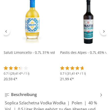
Saluti Limoncello - 0,7L 31% vol
Pastis des Alpes - 0,7L 45% vol
0.7 l
(29,41 €* / 1 l)
0.7 l
(31,41 €* / 1 l)
Durchschnittliche Bewertung von 3.2 von 5 Sternen
Durchschnittliche Bewertung 
20,59 €*
21,99 €*
Beschreibung
Soplica Szlachetna Vodka Wodka | Polen | 40 %
Vol. | 0,5 Liter Polen gehört zu den ältesten und