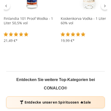
Finlandia 101 Proof Wodka - 1
Koskenkorva Vodka - 1 Liter
Liter 50,5% vol
60% vol
Durchschnittliche Bewertung von 4.9 von 5 Sternen
21,49 €*
Durchschnittliche Bewertung 
19,99 €*
Entdecken Sie weitere Top-Kategorien bei
CONALCO®
🍸 Entdecke unseren
Spirituosen 🔥Sale