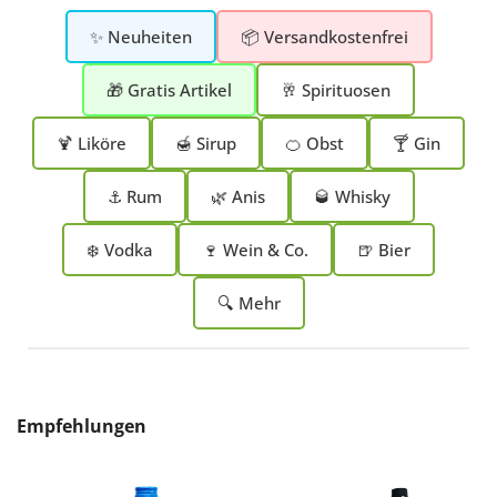
✨ Neuheiten
📦 Versandkostenfrei
🎁 Gratis Artikel
🥂 Spirituosen
🍹 Liköre
🍯 Sirup
🍊 Obst
🍸 Gin
⚓ Rum
🌿 Anis
🥃 Whisky
❄️ Vodka
🍷 Wein & Co.
🍺 Bier
🔍 Mehr
Produktgalerie überspringen
Empfehlungen