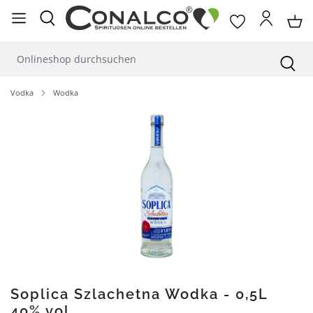
alt springen
Vodka
Wodka
Bildergalerie überspringen
Soplica Szlachetna Wodka - 0,5L
40% vol