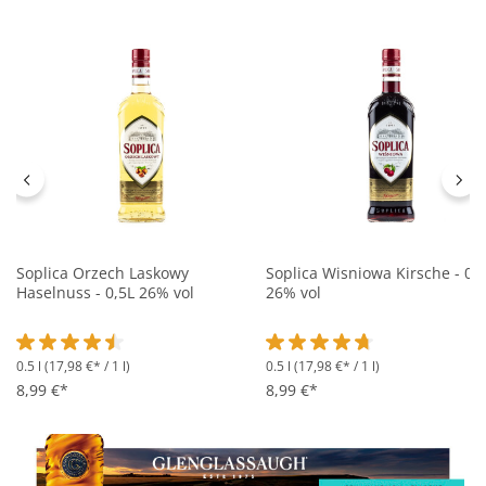
Soplica Orzech Laskowy
Soplica Wisniowa Kirsche - 0,
Haselnuss - 0,5L 26% vol
26% vol
0.5 l
(17,98 €* / 1 l)
0.5 l
(17,98 €* / 1 l)
Durchschnittliche Bewertung von 4.4 von 5 Sternen
Durchschnittliche Bewertung 
8,99 €*
8,99 €*