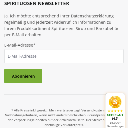
SPIRITUOSEN NEWSLETTER
Ja, ich möchte entsprechend Ihrer
Datenschutzerklärung
regelmäßig und jederzeit widerruflich Informationen zu
Ihrem Produktsortiment Spirituosen, Sirup und Barzubehör
per E-Mail erhalten.
E-Mail-Adresse*
Abonnieren
* Alle Preise inkl. gesetzl. Mehrwertsteuer zzgl.
Versandkosten
und ggf.
Nachnahmegebühren, wenn nicht anders beschrieben. Grundpreise und Preise
SEHR GUT
(4,9)
der Verpackungseinheiten auf der Artikeldetailseite. Der Streichpreis ist der
15.000+
ehemalige Verkäuferpreis.
Bewertungen