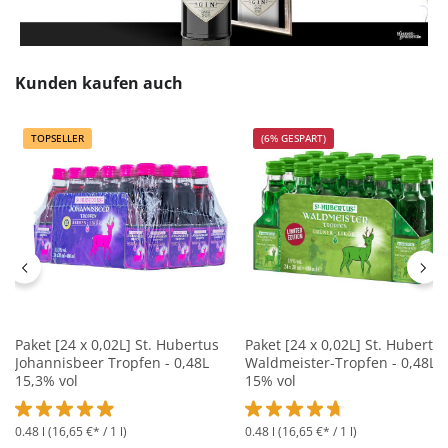
Produktgalerie überspringen
Kunden kaufen auch
TOPSELLER
(6% GESPART)
Paket [24 x 0,02L] St. Hubertus
Paket [24 x 0,02L] St. Hubertu
Johannisbeer Tropfen - 0,48L
Waldmeister-Tropfen - 0,48L
15,3% vol
15% vol
0.48 l
(16,65 €* / 1 l)
0.48 l
(16,65 €* / 1 l)
Durchschnittliche Bewertung von 4.8 von 5 Sternen
Durchschnittliche Bewertung 