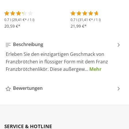
0.7 l
(29,41 €* / 1 l)
0.7 l
(31,41 €* / 1 l)
Durchschnittliche Bewertung von 3.2 von 5 Sternen
Durchschnittliche Bewertung 
20,59 €*
21,99 €*
Beschreibung
Erleben Sie den einzigartigen Geschmack von
Franzbrötchen in flüssiger Form mit dem Franz
Franzbrötchenlikör. Diese außergew…
Mehr
Bewertungen
SERVICE & HOTLINE