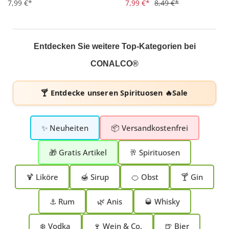
7,99 €*
7,99 €*
8,49 €*
Entdecken Sie weitere Top-Kategorien bei
CONALCO®
🍸 Entdecke unseren
Spirituosen 🔥Sale
✨ Neuheiten
📦 Versandkostenfrei
🎁 Gratis Artikel
🥂 Spirituosen
🍹 Liköre
🍯 Sirup
🍊 Obst
🍸 Gin
⚓ Rum
🌿 Anis
🥃 Whisky
❄️ Vodka
🍷 Wein & Co.
🍺 Bier