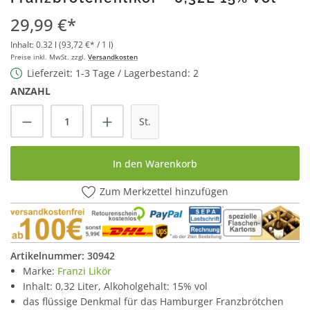
29,99 €*
Inhalt:
0.32 l
(93,72 €* / 1 l)
Preise inkl. MwSt. zzgl.
Versandkosten
Lieferzeit: 1-3 Tage / Lagerbestand: 2
ANZAHL
Produkt Anzahl: Gib den gewünschten Wert
St.
In den Warenkorb
Zum Merkzettel hinzufügen
Artikelnummer:
30942
Marke:
Franzi Likör
Inhalt: 0,32 Liter, Alkoholgehalt: 15% vol
das flüssige Denkmal für das Hamburger Franzbrötchen