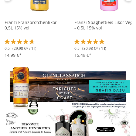
Franzi Franzbrötchenlikör -
Franzi Spaghettieis Likör Vega
0,5L 15% vol
- 0,5L 15% vol
0.5 l
(29,98 €* / 1 l)
0.5 l
(30,98 €* / 1 l)
Durchschnittliche Bewertung von 4.6 von 5 Sternen
Durchschnittliche Bewertung 
14,99 €*
15,49 €*