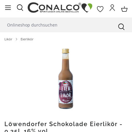
alt springen
Likör
Eierlikör
Bildergalerie überspringen
Löwendorfer Schokolade Eierlikör -
0,35L 16% vol