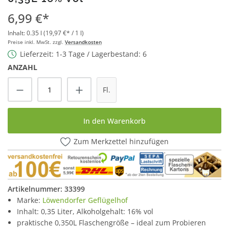
6,99 €*
Inhalt:
0.35 l
(19,97 €* / 1 l)
Preise inkl. MwSt. zzgl.
Versandkosten
Lieferzeit: 1-3 Tage / Lagerbestand: 6
ANZAHL
Produkt Anzahl: Gib den gewünschten Wert
Fl.
In den Warenkorb
Zum Merkzettel hinzufügen
Artikelnummer:
33399
Marke:
Löwendorfer Geflügelhof
Inhalt: 0,35 Liter, Alkoholgehalt: 16% vol
praktische 0,350L Flaschengröße – ideal zum Probieren