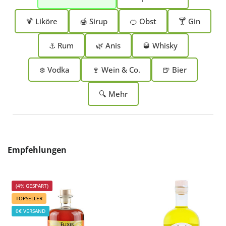
🍹 Liköre
🍯 Sirup
🍊 Obst
🍸 Gin
⚓ Rum
🌿 Anis
🥃 Whisky
❄️ Vodka
🍷 Wein & Co.
🍺 Bier
🔍 Mehr
Produktgalerie überspringen
Empfehlungen
(4% GESPART)
TOPSELLER
0€ VERSAND