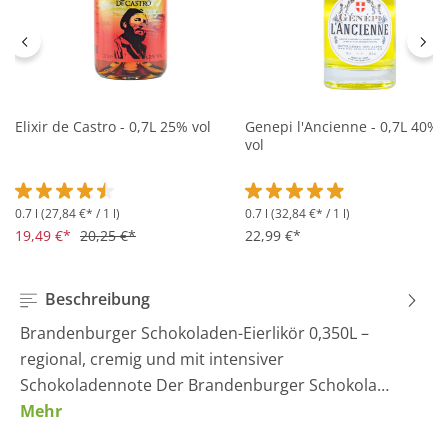
Elixir de Castro - 0,7L 25% vol
Genepi l'Ancienne - 0,7L 40%
vol
0.7 l
(27,84 €* / 1 l)
0.7 l
(32,84 €* / 1 l)
Durchschnittliche Bewertung von 4.5 von 5 Sternen
Durchschnittliche Bewertung 
19,49 €*
20,25 €*
22,99 €*
Beschreibung
Brandenburger Schokoladen-Eierlikör 0,350L –
regional, cremig und mit intensiver
Schokoladennote Der Brandenburger Schokola…
Mehr