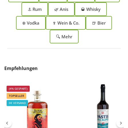
⚓ Rum
🌿 Anis
🥃 Whisky
❄️ Vodka
🍷 Wein & Co.
🍺 Bier
🔍 Mehr
Produktgalerie überspringen
Empfehlungen
(4% GESPART)
TOPSELLER
0€ VERSAND