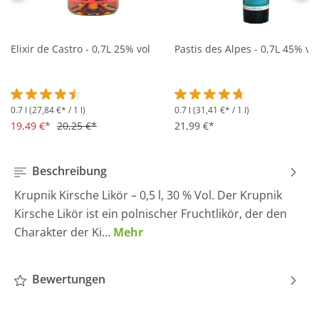
Elixir de Castro - 0,7L 25% vol
Pastis des Alpes - 0,7L 45% vol
0.7 l
(27,84 €* / 1 l)
0.7 l
(31,41 €* / 1 l)
Durchschnittliche Bewertung von 4.5 von 5 Sternen
Durchschnittliche Bewertung 
19,49 €*
20,25 €*
21,99 €*
Beschreibung
Krupnik Kirsche Likör – 0,5 l, 30 % Vol. Der Krupnik
Kirsche Likör ist ein polnischer Fruchtlikör, der den
Charakter der Ki…
Mehr
Bewertungen