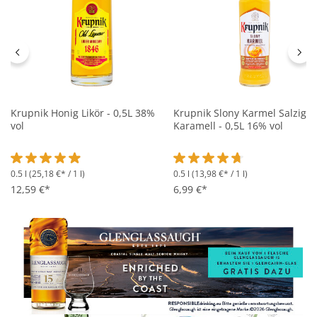
Krupnik Honig Likör - 0,5L 38%
Krupnik Slony Karmel Salziges
vol
Karamell - 0,5L 16% vol
0.5 l
(25,18 €* / 1 l)
0.5 l
(13,98 €* / 1 l)
Durchschnittliche Bewertung von 4.8 von 5 Sternen
Durchschnittliche Bewertung 
12,59 €*
6,99 €*