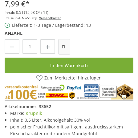
7,99 €*
Inhalt:
0.5 l
(15,98 €* / 1 l)
Preise inkl. MwSt. zzgl.
Versandkosten
Lieferzeit: 1-3 Tage / Lagerbestand: 13
ANZAHL
Produkt Anzahl: Gib den gewünschten Wert
Fl.
In den Warenkorb
Zum Merkzettel hinzufügen
Artikelnummer:
33652
Marke:
Krupnik
Inhalt: 0,5 Liter, Alkoholgehalt: 30% vol
polnischer Fruchtlikör mit saftigem, ausdrucksstarkem
Kirschcharakter und rundem Mundgefühl