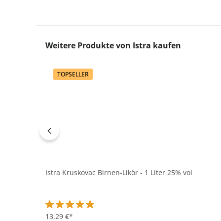
Produktgalerie überspringen
Weitere Produkte von Istra kaufen
TOPSELLER
Istra Kruskovac Birnen-Likör - 1 Liter 25% vol
Durchschnittliche Bewertung von 4.9 von 5 Sternen
13,29 €*