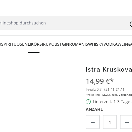
U
SPIRITUOSEN
LIKÖR
SIRUP
OBST
GIN
RUM
ANIS
WHISKY
VODKA
WEIN&
Istra Kruskova
14,99 €*
Inhalt:
0.7 l
(21,41 €* / 1 l)
Preise inkl. MwSt. zzgl.
Versandk
Lieferzeit: 1-3 Tage
ANZAHL
Produkt Anzah