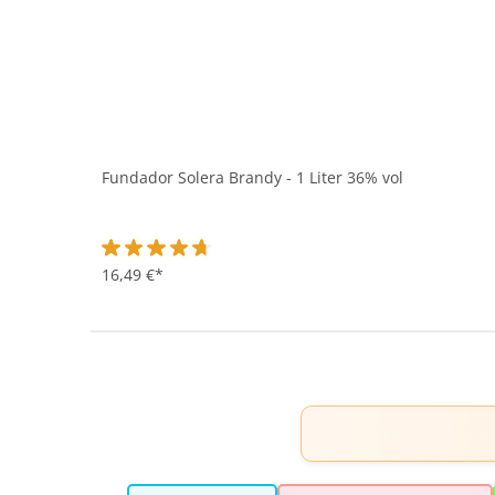
Fundador Solera Brandy - 1 Liter 36% vol
Durchschnittliche Bewertung von 4.7 von 5 Sternen
16,49 €*