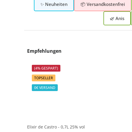
✨ Neuheiten
📦 Versandkostenfrei
🌿 Anis
Produktgalerie überspringen
Empfehlungen
(4% GESPART)
TOPSELLER
0€ VERSAND
Elixir de Castro - 0,7L 25% vol