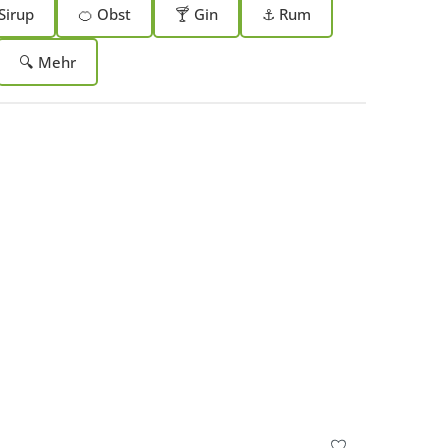
Sirup
🍊 Obst
🍸 Gin
⚓ Rum
🔍 Mehr