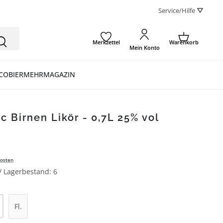
Service/Hilfe ⛛
Merkzettel
Warenkorb
Mein Konto
CO
BIER
MEHR
MAGAZIN
c Birnen Likör - 0,7L 25% vol
osten
 / Lagerbestand: 6
l: Gib den gewünschten Wert ein oder be
Fl.