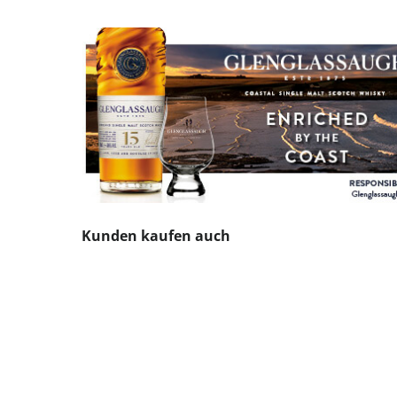
Produktgalerie überspringen
Kunden kaufen auch