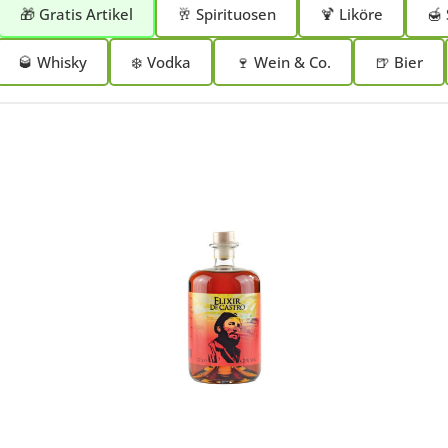
🎁 Gratis Artikel
🥂 Spirituosen
🍹 Liköre
🍯 
🥃 Whisky
❄️ Vodka
🍷 Wein & Co.
🍺 Bier
In den Korb