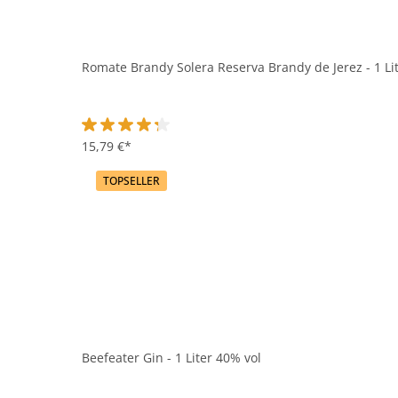
Romate Brandy Solera Reserva Brandy de Jerez - 1 Li
Durchschnittliche Bewertung von 4.2 von 5 Sternen
15,79 €*
TOPSELLER
Beefeater Gin - 1 Liter 40% vol