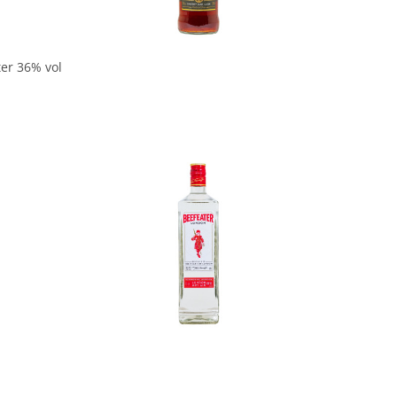
In den Korb
ter 36% vol
In den Korb