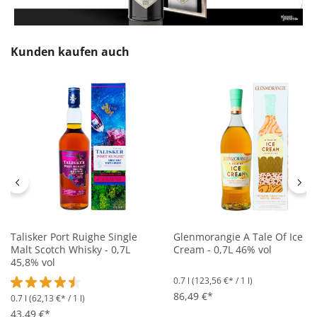
Produktgalerie überspringen
Kunden kaufen auch
Talisker Port Ruighe Single
Glenmorangie A Tale Of Ice
Malt Scotch Whisky - 0,7L
Cream - 0,7L 46% vol
45,8% vol
0.7 l
(123,56 €* / 1 l)
86,49 €*
0.7 l
(62,13 €* / 1 l)
Durchschnittliche Bewertung von 4.4 von 5 Sternen
43,49 €*