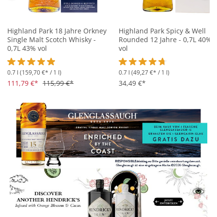
Highland Park 18 Jahre Orkney
Highland Park Spicy & Well
Single Malt Scotch Whisky -
Rounded 12 Jahre - 0,7L 40%
0,7L 43% vol
vol
0.7 l
(159,70 €* / 1 l)
0.7 l
(49,27 €* / 1 l)
Durchschnittliche Bewertung von 4.8 von 5 Sternen
Durchschnittliche Bewertung 
111,79 €*
115,99 €*
34,49 €*