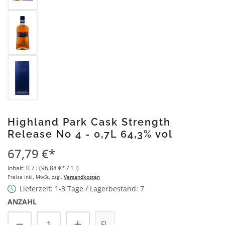
Highland Park Cask Strength
Release No 4 - 0,7L 64,3% vol
67,79 €*
Inhalt:
0.7 l
(96,84 €* / 1 l)
Preise inkl. MwSt. zzgl.
Versandkosten
Lieferzeit: 1-3 Tage / Lagerbestand: 7
ANZAHL
Produkt Anzahl: Gib den gewünschten Wert
Fl.