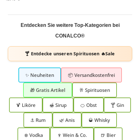
Entdecken Sie weitere Top-Kategorien bei
CONALCO®
🍸 Entdecke unseren
Spirituosen 🔥Sale
✨ Neuheiten
📦 Versandkostenfrei
🎁 Gratis Artikel
🥂 Spirituosen
🍹 Liköre
🍯 Sirup
🍊 Obst
🍸 Gin
⚓ Rum
🌿 Anis
🥃 Whisky
❄️ Vodka
🍷 Wein & Co.
🍺 Bier