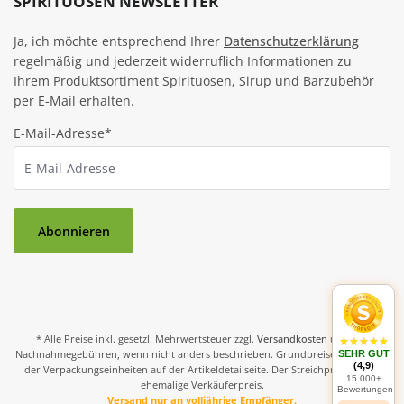
SPIRITUOSEN NEWSLETTER
Ja, ich möchte entsprechend Ihrer
Datenschutzerklärung
regelmäßig und jederzeit widerruflich Informationen zu
Ihrem Produktsortiment Spirituosen, Sirup und Barzubehör
per E-Mail erhalten.
E-Mail-Adresse*
Abonnieren
* Alle Preise inkl. gesetzl. Mehrwertsteuer zzgl.
Versandkosten
und ggf.
Nachnahmegebühren, wenn nicht anders beschrieben. Grundpreise und Preise
SEHR GUT
(4,9)
der Verpackungseinheiten auf der Artikeldetailseite. Der Streichpreis ist der
15.000+
ehemalige Verkäuferpreis.
Bewertungen
Versand nur an volljährige Empfänger.