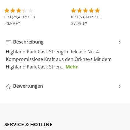
0.7 l
(29,41 €* / 1 l)
0.7 l
(53,99 €* / 1 l)
Durchschnittliche Bewertung von 3.2 von 5 Sternen
Durchschnittliche Bewertung 
20,59 €*
37,79 €*
Beschreibung
Highland Park Cask Strength Release No. 4 –
Kompromisslose Kraft aus den Orkneys Mit dem
Highland Park Cask Stren…
Mehr
Bewertungen
SERVICE & HOTLINE