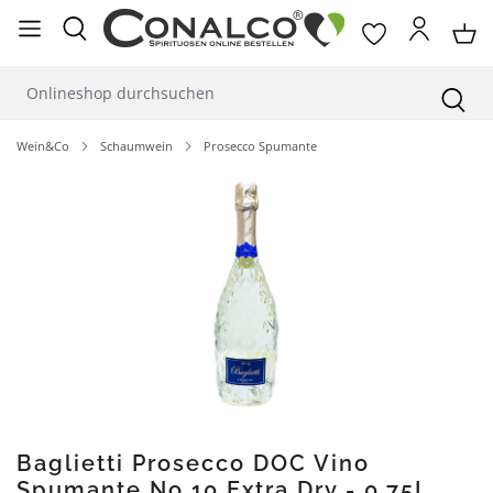
alt springen
Wein&Co
Schaumwein
Prosecco Spumante
Bildergalerie überspringen
Baglietti Prosecco DOC Vino
Spumante No 10 Extra Dry - 0,75L