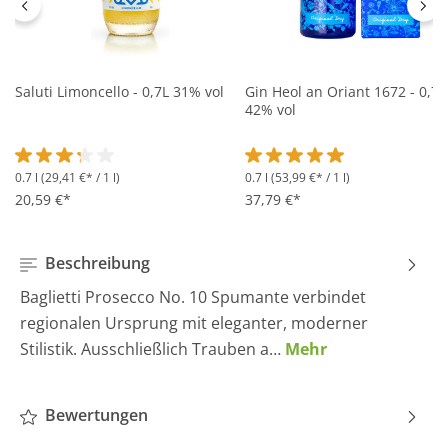
Saluti Limoncello - 0,7L 31% vol
Gin Heol an Oriant 1672 - 0,7L
42% vol
0.7 l
(29,41 €* / 1 l)
0.7 l
(53,99 €* / 1 l)
Durchschnittliche Bewertung von 3.2 von 5 Sternen
Durchschnittliche Bewertung 
20,59 €*
37,79 €*
Beschreibung
Baglietti Prosecco No. 10 Spumante verbindet
regionalen Ursprung mit eleganter, moderner
Stilistik. Ausschließlich Trauben a…
Mehr
Bewertungen