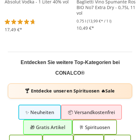
Absolut Vodka - 1 Liter 40% vol
Baglietti Vino Spumante Rose´
BIO No7 Extra Dry - 0,75L 11%
vol
0.75 l
(13,99 €* / 1 l)
10,49 €*
Durchschnittliche Bewertung von 4.7 von 5 Sternen
17,49 €*
Entdecken Sie weitere Top-Kategorien bei
CONALCO®
🍸 Entdecke unseren
Spirituosen 🔥Sale
✨ Neuheiten
📦 Versandkostenfrei
🎁 Gratis Artikel
🥂 Spirituosen