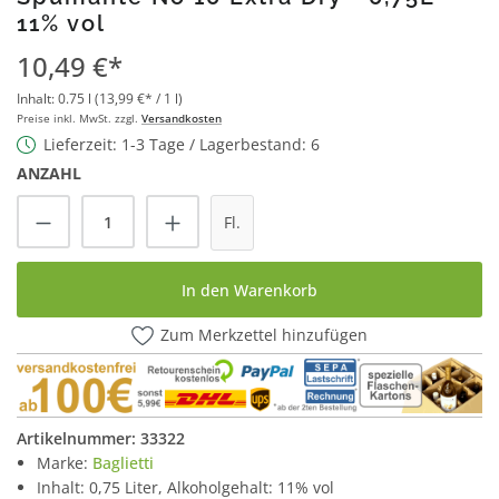
11% vol
10,49 €*
Inhalt:
0.75 l
(13,99 €* / 1 l)
Preise inkl. MwSt. zzgl.
Versandkosten
Lieferzeit: 1-3 Tage / Lagerbestand: 6
ANZAHL
Produkt Anzahl: Gib den gewünschten Wert
Fl.
In den Warenkorb
Zum Merkzettel hinzufügen
Artikelnummer:
33322
Marke:
Baglietti
Inhalt: 0,75 Liter, Alkoholgehalt: 11% vol