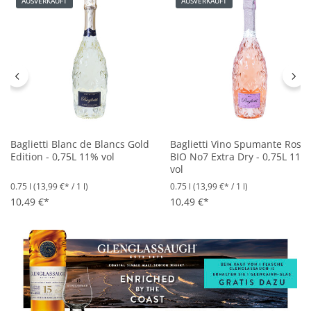
AUSVERKAUFT
AUSVERKAUFT
Baglietti Blanc de Blancs Gold
Baglietti Vino Spumante Rose´
Edition - 0,75L 11% vol
BIO No7 Extra Dry - 0,75L 11%
vol
0.75 l
(13,99 €* / 1 l)
0.75 l
(13,99 €* / 1 l)
10,49 €*
10,49 €*