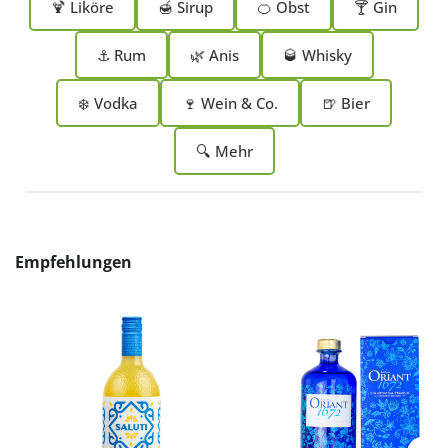
🍹 Liköre
🍯 Sirup
🍊 Obst
🍸 Gin
⚓ Rum
🌿 Anis
🥃 Whisky
❄️ Vodka
🍷 Wein & Co.
🍺 Bier
🔍 Mehr
Produktgalerie überspringen
Empfehlungen