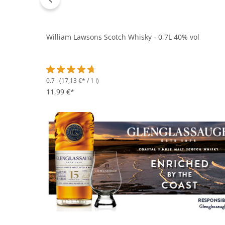
William Lawsons Scotch Whisky - 0,7L 40% vol
0.7 l
(17,13 €* / 1 l)
Durchschnittliche Bewertung von 4.7 von 5 Sternen
11,99 €*