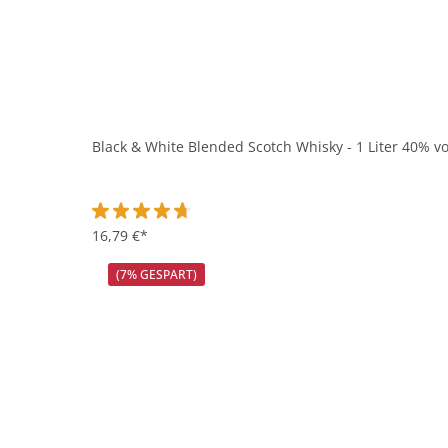
Black & White Blended Scotch Whisky - 1 Liter 40% vo
Durchschnittliche Bewertung von 4.8 von 5 Sternen
16,79 €*
(7% GESPART)