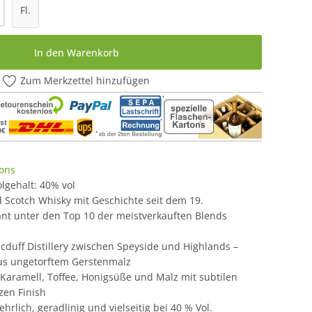
l: Gib den gewünschten Wert ein oder be
Fl.
In den Warenkorb
Zum Merkzettel hinzufügen
ons
holgehalt: 40% vol
d Scotch Whisky mit Geschichte seit dem 19.
ant unter den Top 10 der meistverkauften Blends
cduff Distillery zwischen Speyside und Highlands –
us ungetorftem Gerstenmalz
 Karamell, Toffee, Honigsüße und Malz mit subtilen
zen Finish
hrlich, geradlinig und vielseitig bei 40 % Vol.