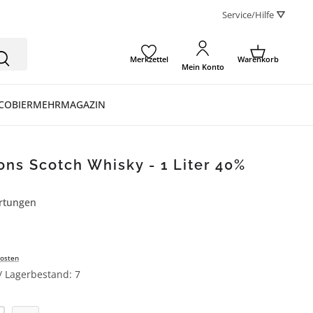
Service/Hilfe ⛛
Merkzettel
Warenkorb
Mein Konto
CO
BIER
MEHR
MAGAZIN
ns Scotch Whisky - 1 Liter 40%
rtungen
ertung von 5 von 5 Sternen
osten
 / Lagerbestand: 7