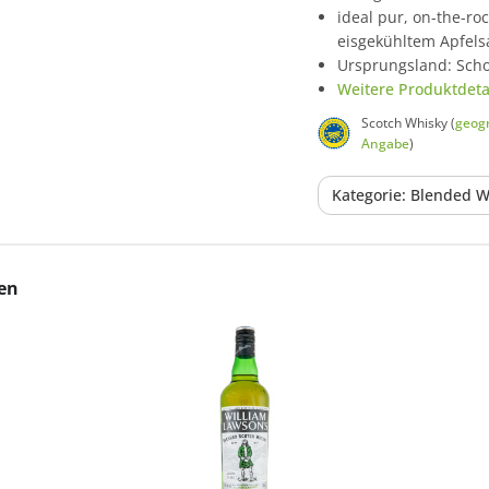
ideal pur, on-the-ro
eisgekühltem Apfels
Ursprungsland: Scho
Weitere Produktdetai
Scotch Whisky (
geogr
Angabe
)
Kategorie: Blended W
en