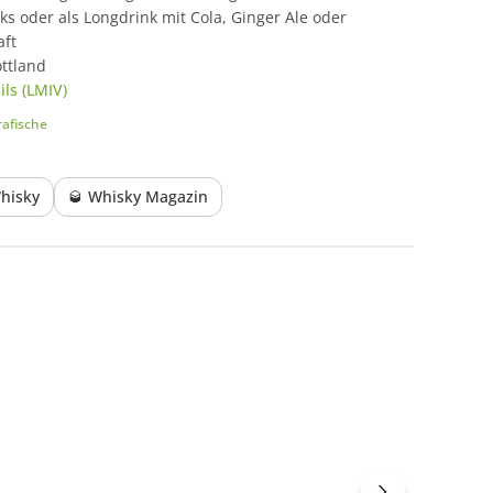
cks oder als Longdrink mit Cola, Ginger Ale oder
aft
ttland
ls (LMIV)
afische
hisky
🥃 Whisky Magazin