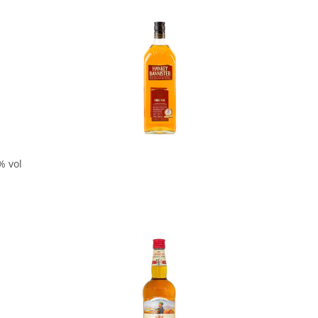
In den Korb
% vol