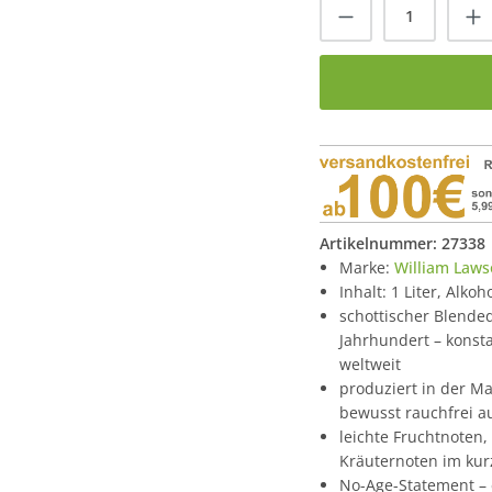
Produkt Anzah
Artikelnummer:
27338
Marke:
William Laws
Inhalt: 1 Liter, Alko
schottischer Blende
Jahrhundert – konst
weltweit
produziert in der Ma
bewusst rauchfrei a
leichte Fruchtnoten,
Kräuternoten im kur
No-Age-Statement – e