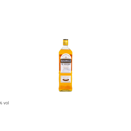
In den Korb
% vol