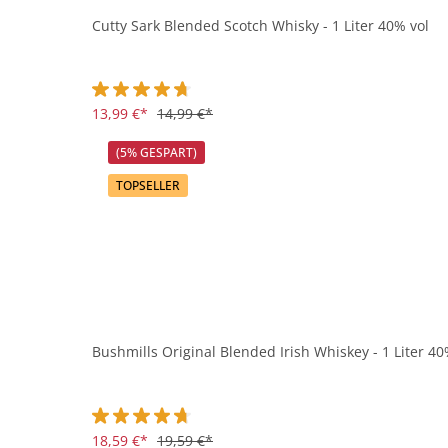
Cutty Sark Blended Scotch Whisky - 1 Liter 40% vol
Durchschnittliche Bewertung von 4.8 von 5 Sternen
13,99 €*
14,99 €*
(5% GESPART)
TOPSELLER
Bushmills Original Blended Irish Whiskey - 1 Liter 40
Durchschnittliche Bewertung von 4.8 von 5 Sternen
18,59 €*
19,59 €*