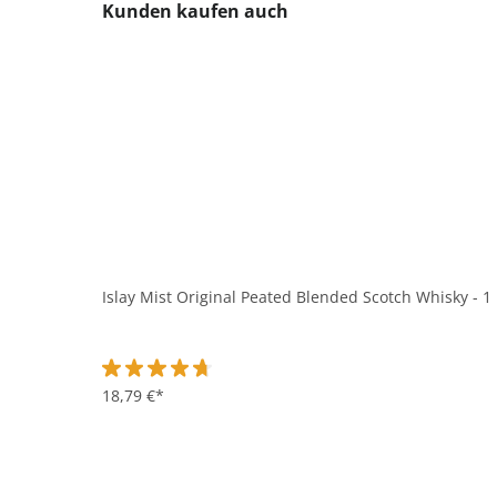
Produktgalerie überspringen
Kunden kaufen auch
Islay Mist Original Peated Blended Scotch Whisky - 1 
Durchschnittliche Bewertung von 4.8 von 5 Sternen
18,79 €*