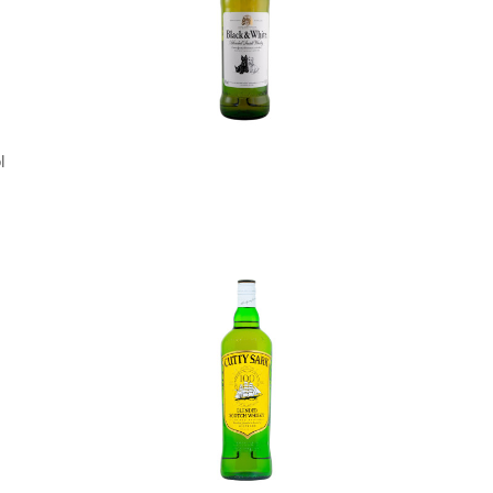
In den Korb
l
In den Korb