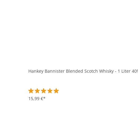
Hankey Bannister Blended Scotch Whisky - 1 Liter 40
Durchschnittliche Bewertung von 5 von 5 Sternen
15,99 €*