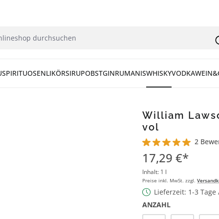
U
SPIRITUOSEN
LIKÖR
SIRUP
OBST
GIN
RUM
ANIS
WHISKY
VODKA
WEIN&
William Lawso
vol
2 Bewe
Durchschnittliche Bew
17,29 €*
Inhalt:
1 l
Preise inkl. MwSt. zzgl.
Versandk
Lieferzeit: 1-3 Tage
ANZAHL