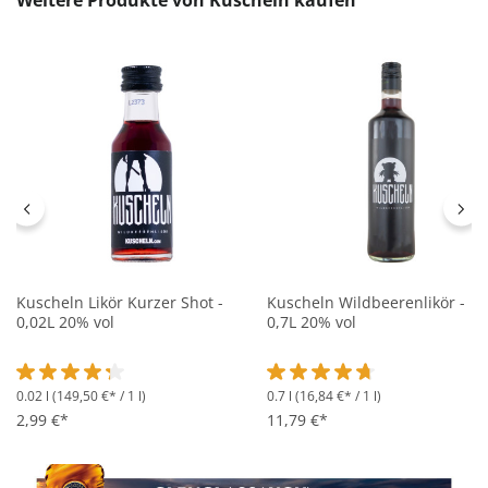
Kuscheln Likör Kurzer Shot -
Kuscheln Wildbeerenlikör -
0,02L 20% vol
0,7L 20% vol
0.02 l
(149,50 €* / 1 l)
0.7 l
(16,84 €* / 1 l)
Durchschnittliche Bewertung von 4.1 von 5 Sternen
Durchschnittliche Bewertung 
2,99 €*
11,79 €*