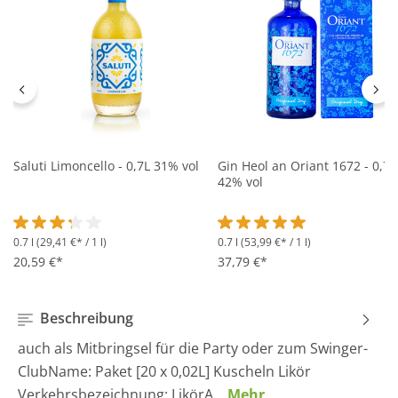
Saluti Limoncello - 0,7L 31% vol
Gin Heol an Oriant 1672 - 0,7L
42% vol
0.7 l
(29,41 €* / 1 l)
0.7 l
(53,99 €* / 1 l)
Durchschnittliche Bewertung von 3.2 von 5 Sternen
Durchschnittliche Bewertung 
20,59 €*
37,79 €*
Beschreibung
auch als Mitbringsel für die Party oder zum Swinger-
ClubName: Paket [20 x 0,02L] Kuscheln Likör
Verkehrsbezeichnung: LikörA…
Mehr