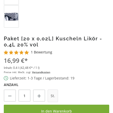
Paket [20 x 0,02L] Kuscheln Likör -
0,4L 20% vol
1 Bewertung
Durchschnittliche Bewertung von 5 von 5 Sternen
16,99 €*
Inhalt:
0.4 l
(42,48 €* / 1 l)
Preise inkl. MwSt. zzgl.
Versandkosten
Lieferzeit: 1-3 Tage / Lagerbestand: 19
ANZAHL
Produkt Anzahl: Gib den gewünschten Wert
St.
In den Warenkorb