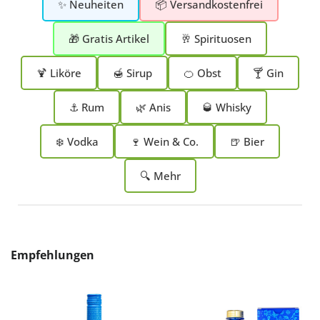
✨ Neuheiten
📦 Versandkostenfrei
🎁 Gratis Artikel
🥂 Spirituosen
🍹 Liköre
🍯 Sirup
🍊 Obst
🍸 Gin
⚓ Rum
🌿 Anis
🥃 Whisky
❄️ Vodka
🍷 Wein & Co.
🍺 Bier
🔍 Mehr
Produktgalerie überspringen
Empfehlungen