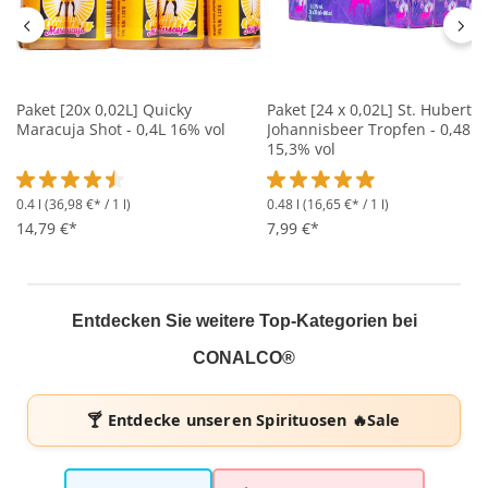
Paket [20x 0,02L] Quicky
Paket [24 x 0,02L] St. Hubertu
Maracuja Shot - 0,4L 16% vol
Johannisbeer Tropfen - 0,48L
15,3% vol
0.4 l
(36,98 €* / 1 l)
0.48 l
(16,65 €* / 1 l)
Durchschnittliche Bewertung von 4.5 von 5 Sternen
Durchschnittliche Bewertung 
14,79 €*
7,99 €*
Entdecken Sie weitere Top-Kategorien bei
CONALCO®
🍸 Entdecke unseren
Spirituosen 🔥Sale