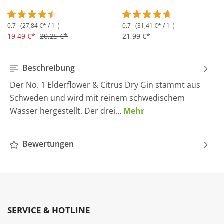
0.7 l
(27,84 €* / 1 l)
0.7 l
(31,41 €* / 1 l)
Durchschnittliche Bewertung von 4.5 von 5 Sternen
Durchschnittliche Bewertung 
19,49 €*
20,25 €*
21,99 €*
Beschreibung
Der No. 1 Elderflower & Citrus Dry Gin stammt aus
Schweden und wird mit reinem schwedischem
Wasser hergestellt. Der drei…
Mehr
Bewertungen
SERVICE & HOTLINE