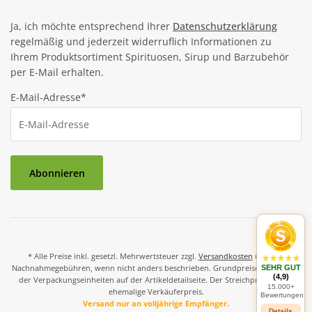
Ja, ich möchte entsprechend Ihrer
Datenschutzerklärung
regelmäßig und jederzeit widerruflich Informationen zu
Ihrem Produktsortiment Spirituosen, Sirup und Barzubehör
per E-Mail erhalten.
E-Mail-Adresse*
Abonnieren
* Alle Preise inkl. gesetzl. Mehrwertsteuer zzgl.
Versandkosten
und ggf.
Nachnahmegebühren, wenn nicht anders beschrieben. Grundpreise und Preise
SEHR GUT
(4,9)
der Verpackungseinheiten auf der Artikeldetailseite. Der Streichpreis ist der
15.000+
ehemalige Verkäuferpreis.
Bewertungen
Versand nur an volljährige Empfänger.
Details