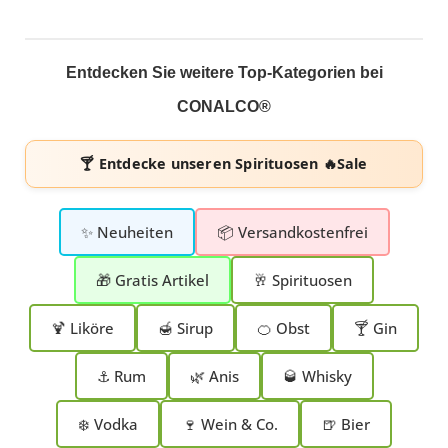
Entdecken Sie weitere Top-Kategorien bei
CONALCO®
🍸 Entdecke unseren
Spirituosen 🔥Sale
✨ Neuheiten
📦 Versandkostenfrei
🎁 Gratis Artikel
🥂 Spirituosen
🍹 Liköre
🍯 Sirup
🍊 Obst
🍸 Gin
⚓ Rum
🌿 Anis
🥃 Whisky
❄️ Vodka
🍷 Wein & Co.
🍺 Bier