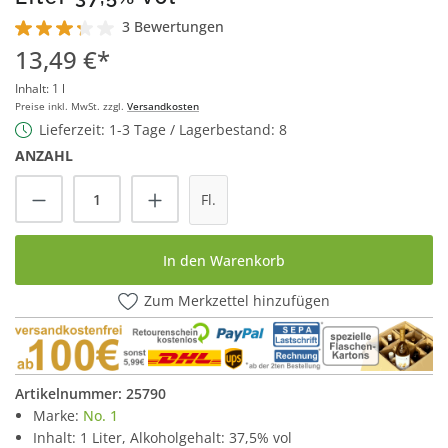
3 Bewertungen
Durchschnittliche Bewertung von 3.3 von 5 Sternen
13,49 €*
Inhalt:
1 l
Preise inkl. MwSt. zzgl.
Versandkosten
Lieferzeit: 1-3 Tage / Lagerbestand: 8
ANZAHL
Produkt Anzahl: Gib den gewünschten Wert
Fl.
In den Warenkorb
Zum Merkzettel hinzufügen
Artikelnummer:
25790
Marke:
No. 1
Inhalt: 1 Liter, Alkoholgehalt: 37,5% vol