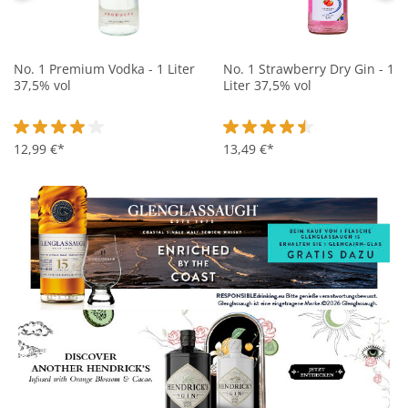
No. 1 Premium Vodka - 1 Liter
No. 1 Strawberry Dry Gin - 1
37,5% vol
Liter 37,5% vol
Durchschnittliche Bewertung von 4 von 5 Sternen
12,99 €*
Durchschnittliche Bewertung 
13,49 €*