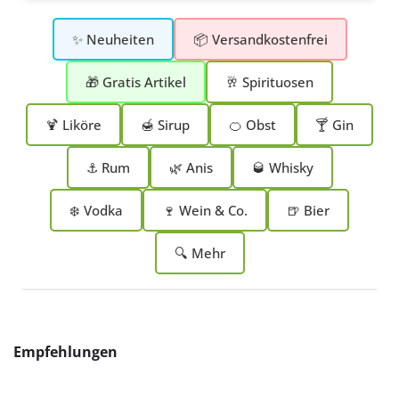
✨ Neuheiten
📦 Versandkostenfrei
🎁 Gratis Artikel
🥂 Spirituosen
🍹 Liköre
🍯 Sirup
🍊 Obst
🍸 Gin
⚓ Rum
🌿 Anis
🥃 Whisky
❄️ Vodka
🍷 Wein & Co.
🍺 Bier
🔍 Mehr
Produktgalerie überspringen
Empfehlungen