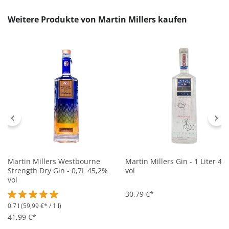
Produktgalerie überspringen
Weitere Produkte von Martin Millers kaufen
Martin Millers Westbourne
Martin Millers Gin - 1 Liter 40
Strength Dry Gin - 0,7L 45,2%
vol
vol
30,79 €*
0.7 l
(59,99 €* / 1 l)
Durchschnittliche Bewertung von 5 von 5 Sternen
41,99 €*