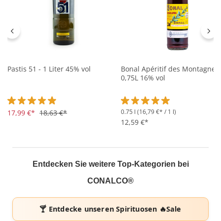
Pastis 51 - 1 Liter 45% vol
Bonal Apéritif des Montagnes 
0,75L 16% vol
0.75 l
(16,79 €* / 1 l)
Durchschnittliche Bewertung von 4.9 von 5 Sternen
17,99 €*
18,63 €*
Durchschnittliche Bewertung 
12,59 €*
Entdecken Sie weitere Top-Kategorien bei
CONALCO®
🍸 Entdecke unseren
Spirituosen 🔥Sale