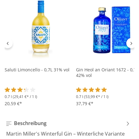
Saluti Limoncello - 0,7L 31% vol
Gin Heol an Oriant 1672 - 0,7L
42% vol
0.7 l
(29,41 €* / 1 l)
0.7 l
(53,99 €* / 1 l)
Durchschnittliche Bewertung von 3.2 von 5 Sternen
Durchschnittliche Bewertung 
20,59 €*
37,79 €*
Beschreibung
Martin Miller's Winterful Gin – Winterliche Variante