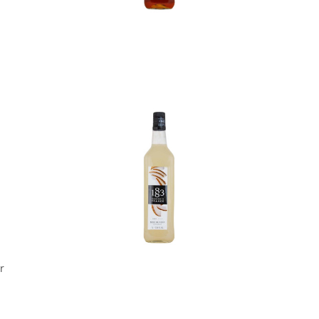
In den Korb
r