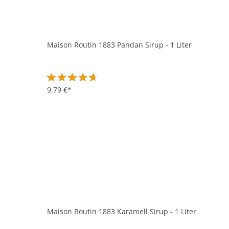
Maison Routin 1883 Pandan Sirup - 1 Liter
Durchschnittliche Bewertung von 4.6 von 5 Sternen
9,79 €*
Maison Routin 1883 Karamell Sirup - 1 Liter