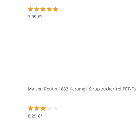
Durchschnittliche Bewertung von 5 von 5 Sternen
7,99 €*
Maison Routin 1883 Karamell Sirup zuckerfrei PET-Fla
Durchschnittliche Bewertung von 3 von 5 Sternen
8,29 €*