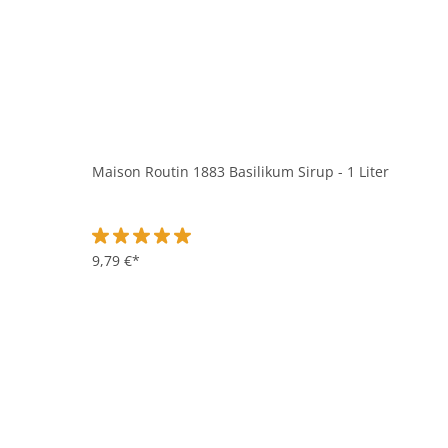
Maison Routin 1883 Basilikum Sirup - 1 Liter
Durchschnittliche Bewertung von 5 von 5 Sternen
9,79 €*