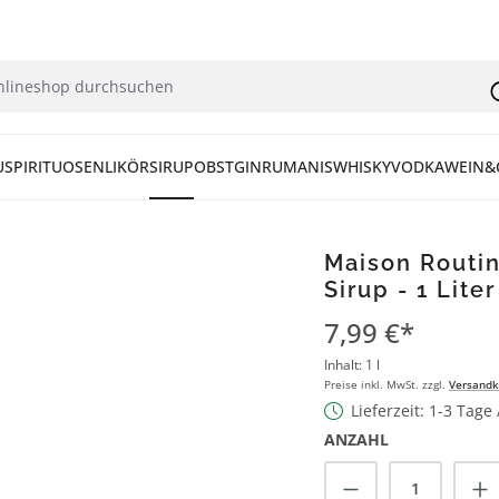
U
SPIRITUOSEN
LIKÖR
SIRUP
OBST
GIN
RUM
ANIS
WHISKY
VODKA
WEIN&
Maison Routi
Sirup - 1 Liter
7,99 €*
Inhalt:
1 l
Preise inkl. MwSt. zzgl.
Versandk
Lieferzeit: 1-3 Tage
ANZAHL
Produkt Anzah