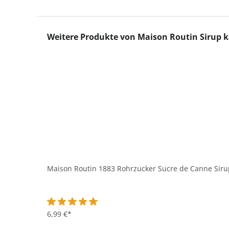
Produktgalerie überspringen
Weitere Produkte von Maison Routin Sirup 
Maison Routin 1883 Rohrzucker Sucre de Canne Sirup 
Durchschnittliche Bewertung von 5 von 5 Sternen
6,99 €*