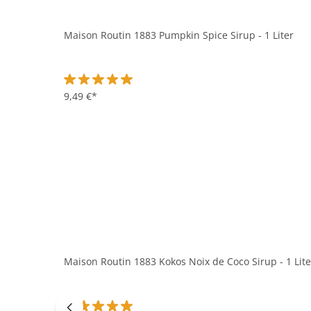
Maison Routin 1883 Pumpkin Spice Sirup - 1 Liter
Durchschnittliche Bewertung von 5 von 5 Sternen
9,49 €*
Maison Routin 1883 Kokos Noix de Coco Sirup - 1 Lite