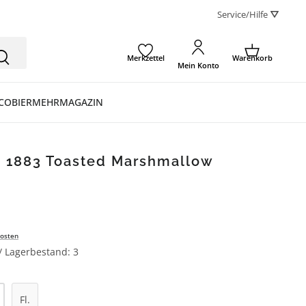
Service/Hilfe ⛛
Merkzettel
Warenkorb
Mein Konto
CO
BIER
MEHR
MAGAZIN
n 1883 Toasted Marshmallow
osten
 / Lagerbestand: 3
l: Gib den gewünschten Wert ein oder be
Fl.