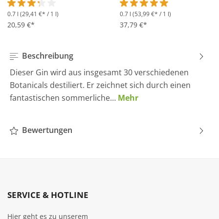
0.7 l
(29,41 €* / 1 l)
0.7 l
(53,99 €* / 1 l)
Durchschnittliche Bewertung von 3.2 von 5 Sternen
Durchschnittliche Bewertung 
20,59 €*
37,79 €*
Beschreibung
Dieser Gin wird aus insgesamt 30 verschiedenen
Botanicals destiliert. Er zeichnet sich durch einen
fantastischen sommerliche…
Mehr
Bewertungen
SERVICE & HOTLINE
Hier geht es zu unserem