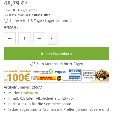
48,79 €*
Inhalt:
0.5 l
(97,58 €* / 1 l)
Preise inkl. MwSt. zzgl.
Versandkosten
Lieferzeit: 1-3 Tage / Lagerbestand: 4
ANZAHL
Produkt Anzahl: Gib den gewünschten Wert
Fl.
In den Warenkorb
Zum Merkzettel hinzufügen
Artikelnummer:
26577
Marke:
Lindwurm
Inhalt: 0,5 Liter, Alkoholgehalt: 42% vol
perfekter Gin für die Sommermonate
lecker abgestimmte Aromen mit Pfeffer, Johannisbeere und