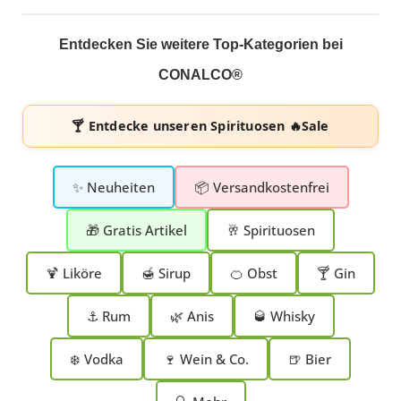
Entdecken Sie weitere Top-Kategorien bei
CONALCO®
🍸 Entdecke unseren
Spirituosen 🔥Sale
✨ Neuheiten
📦 Versandkostenfrei
🎁 Gratis Artikel
🥂 Spirituosen
🍹 Liköre
🍯 Sirup
🍊 Obst
🍸 Gin
⚓ Rum
🌿 Anis
🥃 Whisky
❄️ Vodka
🍷 Wein & Co.
🍺 Bier