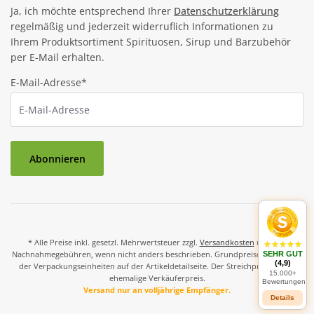
Ja, ich möchte entsprechend Ihrer
Datenschutzerklärung
regelmäßig und jederzeit widerruflich Informationen zu
Ihrem Produktsortiment Spirituosen, Sirup und Barzubehör
per E-Mail erhalten.
E-Mail-Adresse*
Abonnieren
* Alle Preise inkl. gesetzl. Mehrwertsteuer zzgl.
Versandkosten
und ggf.
Nachnahmegebühren, wenn nicht anders beschrieben. Grundpreise und Preise
SEHR GUT
(4,9)
der Verpackungseinheiten auf der Artikeldetailseite. Der Streichpreis ist der
15.000+
ehemalige Verkäuferpreis.
Bewertungen
Versand nur an volljährige Empfänger.
Details