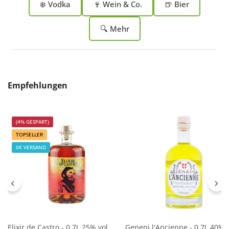
❄️ Vodka
🍷 Wein & Co.
🍺 Bier
🔍 Mehr
Produktgalerie überspringen
Empfehlungen
(4% GESPART)
TOPSELLER
0€ VERSAND
Elixir de Castro - 0,7L 25% vol
Genepi l'Ancienne - 0,7L 40%