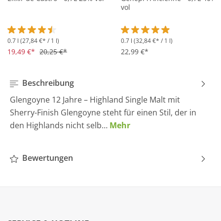
vol
0.7 l
(27,84 €* / 1 l)
0.7 l
(32,84 €* / 1 l)
Durchschnittliche Bewertung von 4.5 von 5 Sternen
Durchschnittliche Bewertung 
19,49 €*
20,25 €*
22,99 €*
Beschreibung
Glengoyne 12 Jahre – Highland Single Malt mit
Sherry-Finish Glengoyne steht für einen Stil, der in
den Highlands nicht selb…
Mehr
Bewertungen