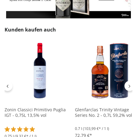
Produktgalerie überspringen
Kunden kaufen auch
Zonin Classici Primitivo Puglia
Glenfarclas Trinity Vintage
IGT - 0,75L 13,5% vol
Series No. 2 - 0,7L 59,2% vol
0.7 l
(103,99 €* / 1 l)
72,79 €*
0.75 l
(9,32 €* / 1 l)
Durchschnittliche Bewertung von 5 von 5 Sternen