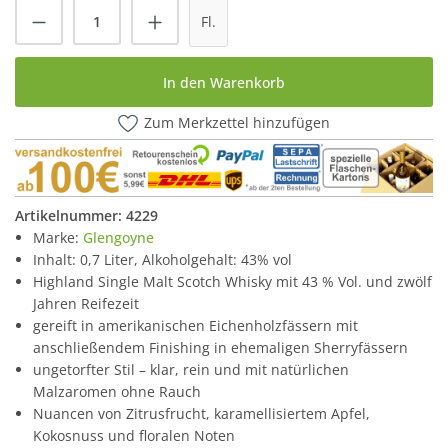
Produkt Anzahl: Gib den gewünschten Wert
Fl.
In den Warenkorb
Zum Merkzettel hinzufügen
Artikelnummer:
4229
Marke:
Glengoyne
Inhalt: 0,7 Liter, Alkoholgehalt: 43% vol
Highland Single Malt Scotch Whisky mit 43 % Vol. und zwölf
Jahren Reifezeit
gereift in amerikanischen Eichenholzfässern mit
anschließendem Finishing in ehemaligen Sherryfässern
ungetorfter Stil – klar, rein und mit natürlichen
Malzaromen ohne Rauch
Nuancen von Zitrusfrucht, karamellisiertem Apfel,
Kokosnuss und floralen Noten