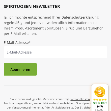
SPIRITUOSEN NEWSLETTER
Ja, ich möchte entsprechend Ihrer
Datenschutzerklärung
regelmäßig und jederzeit widerruflich Informationen zu
Ihrem Produktsortiment Spirituosen, Sirup und Barzubehör
per E-Mail erhalten.
E-Mail-Adresse*
Abonnieren
* Alle Preise inkl. gesetzl. Mehrwertsteuer zzgl.
Versandkosten
und ggf.
Nachnahmegebühren, wenn nicht anders beschrieben. Grundpreise und Preise
SEHR GUT
(4,9)
der Verpackungseinheiten auf der Artikeldetailseite. Der Streichpreis ist der
15.000+