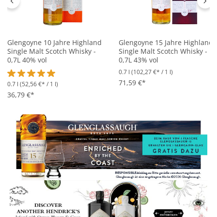
Glengoyne 10 Jahre Highland
Glengoyne 15 Jahre Highland
Single Malt Scotch Whisky -
Single Malt Scotch Whisky -
0,7L 40% vol
0,7L 43% vol
0.7 l
(102,27 €* / 1 l)
71,59 €*
0.7 l
(52,56 €* / 1 l)
Durchschnittliche Bewertung von 5 von 5 Sternen
36,79 €*