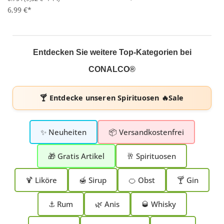
6,99 €*
Entdecken Sie weitere Top-Kategorien bei
CONALCO®
🍸 Entdecke unseren
Spirituosen 🔥Sale
✨ Neuheiten
📦 Versandkostenfrei
🎁 Gratis Artikel
🥂 Spirituosen
🍹 Liköre
🍯 Sirup
🍊 Obst
🍸 Gin
⚓ Rum
🌿 Anis
🥃 Whisky