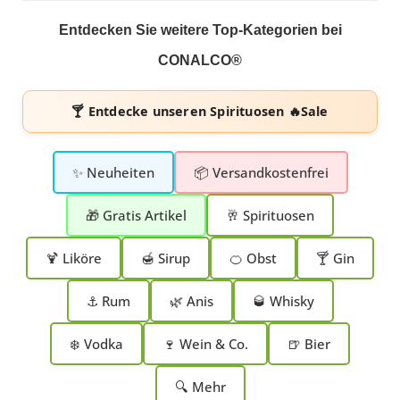
Entdecken Sie weitere Top-Kategorien bei
CONALCO®
🍸 Entdecke unseren
Spirituosen 🔥Sale
✨ Neuheiten
📦 Versandkostenfrei
🎁 Gratis Artikel
🥂 Spirituosen
🍹 Liköre
🍯 Sirup
🍊 Obst
🍸 Gin
⚓ Rum
🌿 Anis
🥃 Whisky
❄️ Vodka
🍷 Wein & Co.
🍺 Bier
🔍 Mehr