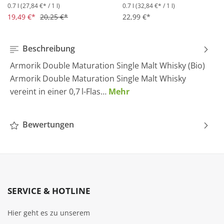
0.7 l
(27,84 €* / 1 l)
0.7 l
(32,84 €* / 1 l)
Durchschnittliche Bewertung von 4.5 von 5 Sternen
Durchschnittliche Bewertung 
19,49 €*
20,25 €*
22,99 €*
Beschreibung
Armorik Double Maturation Single Malt Whisky (Bio)
Armorik Double Maturation Single Malt Whisky
vereint in einer 0,7 l-Flas…
Mehr
Bewertungen
SERVICE & HOTLINE
Hier geht es zu unserem