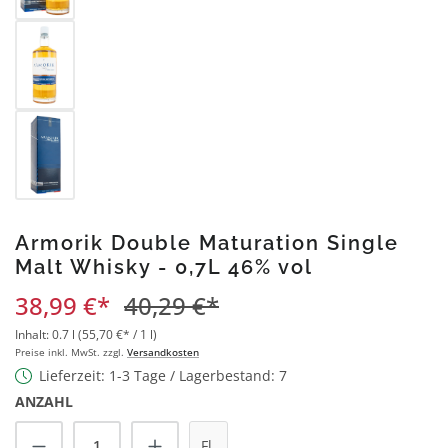
Armorik Double Maturation Single
Malt Whisky - 0,7L 46% vol
38,99 €*
40,29 €*
Inhalt:
0.7 l
(55,70 €* / 1 l)
Preise inkl. MwSt. zzgl.
Versandkosten
Lieferzeit: 1-3 Tage / Lagerbestand: 7
ANZAHL
Produkt Anzahl: Gib den gewünschten Wert
Fl.