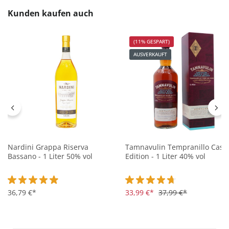
Produktgalerie überspringen
Kunden kaufen auch
(11% GESPART)
AUSVERKAUFT
Nardini Grappa Riserva
Tamnavulin Tempranillo Cask
Bassano - 1 Liter 50% vol
Edition - 1 Liter 40% vol
Durchschnittliche Bewertung von 4.9 von 5 Sternen
36,79 €*
Durchschnittliche Bewertung 
33,99 €*
37,99 €*