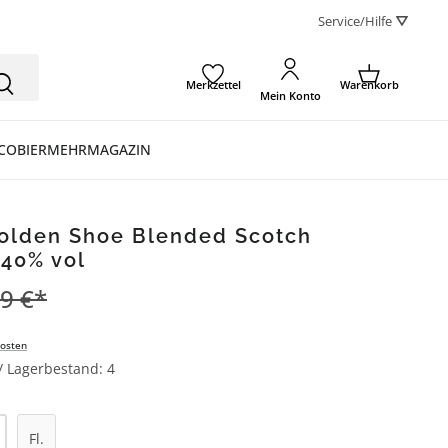
Service/Hilfe ⛛
Merkzettel
Warenkorb
Mein Konto
CO
BIER
MEHR
MAGAZIN
olden Shoe Blended Scotch
 40% vol
9 €*
osten
 / Lagerbestand: 4
l: Gib den gewünschten Wert ein oder be
Fl.