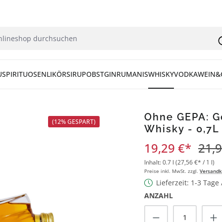
U
SPIRITUOSEN
LIKÖR
SIRUP
OBST
GIN
RUM
ANIS
WHISKY
VODKA
WEIN&
Ohne GEPA: G
(12% GESPART)
Whisky - 0,7L
19,29 €*
21,9
Inhalt:
0.7 l
(27,56 €* / 1 l)
Preise inkl. MwSt. zzgl.
Versandk
Lieferzeit: 1-3 Tage
ANZAHL
Produkt Anzah