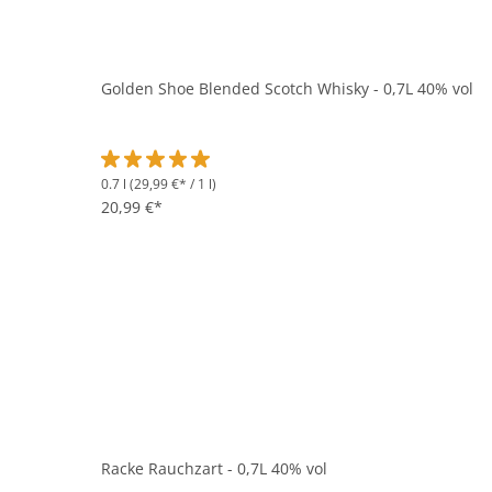
Golden Shoe Blended Scotch Whisky - 0,7L 40% vol
0.7 l
(29,99 €* / 1 l)
Durchschnittliche Bewertung von 5 von 5 Sternen
20,99 €*
Racke Rauchzart - 0,7L 40% vol