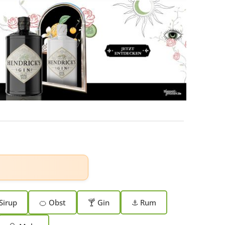
Sirup
🍊 Obst
🍸 Gin
⚓ Rum