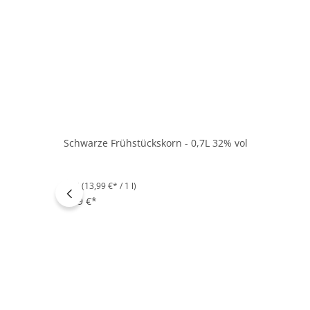
Schwarze Frühstückskorn - 0,7L 32% vol
0.7 l
(13,99 €* / 1 l)
9,79 €*