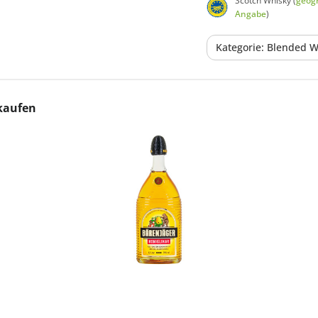
Scotch Whisky (
geogr
Angabe
)
Kategorie: Blended W
 kaufen
In den Korb