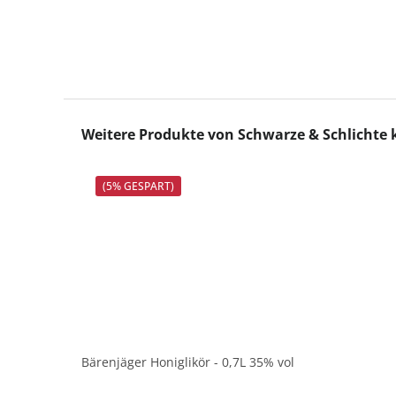
Produktgalerie überspringen
Weitere Produkte von Schwarze & Schlichte
(5% GESPART)
Bärenjäger Honiglikör - 0,7L 35% vol