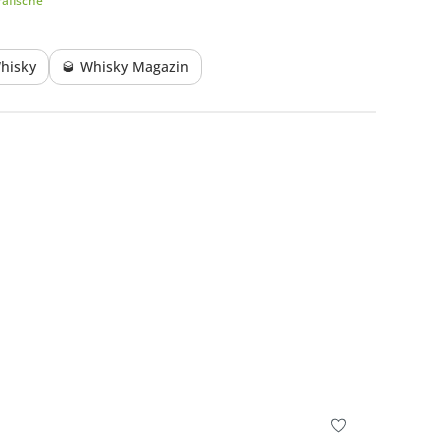
afische
hisky
🥃 Whisky Magazin