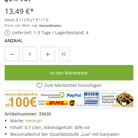
13,49 €*
Inhalt:
0.7 l
(19,27 €* / 1 l)
Preise inkl. MwSt. zzgl.
Versandkosten
Lieferzeit: 1-3 Tage / Lagerbestand: 4
ANZAHL
Produkt Anzahl: Gib den gewünschten Wert
Fl.
In den Warenkorb
Zum Merkzettel hinzufügen
Artikelnummer:
33635
Marke:
Hetman
Inhalt: 0,7 Liter, Alkoholgehalt: 40% vol
Weizenalkohol der Qualitätsstufe „Lux" mit Karpaten-