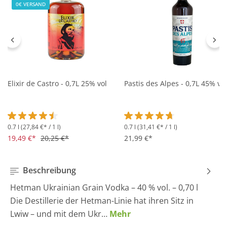
0€ VERSAND
Elixir de Castro - 0,7L 25% vol
Pastis des Alpes - 0,7L 45% vol
0.7 l
(27,84 €* / 1 l)
0.7 l
(31,41 €* / 1 l)
Durchschnittliche Bewertung von 4.5 von 5 Sternen
Durchschnittliche Bewertung 
19,49 €*
20,25 €*
21,99 €*
Beschreibung
Hetman Ukrainian Grain Vodka – 40 % vol. – 0,70 l
Die Destillerie der Hetman-Linie hat ihren Sitz in
Lwiw – und mit dem Ukr…
Mehr