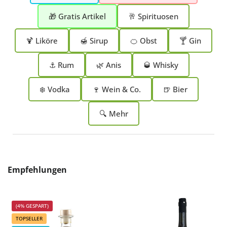
🎁 Gratis Artikel
🥂 Spirituosen
🍹 Liköre
🍯 Sirup
🍊 Obst
🍸 Gin
⚓ Rum
🌿 Anis
🥃 Whisky
❄️ Vodka
🍷 Wein & Co.
🍺 Bier
🔍 Mehr
Produktgalerie überspringen
Empfehlungen
(4% GESPART)
TOPSELLER