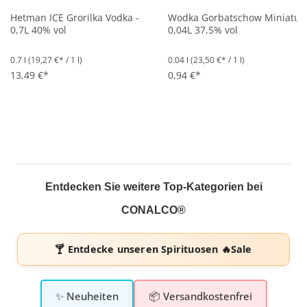
Hetman ICE Grorilka Vodka -
Wodka Gorbatschow Miniatur 
0,7L 40% vol
0,04L 37,5% vol
0.7 l
(19,27 €* / 1 l)
0.04 l
(23,50 €* / 1 l)
13,49 €*
0,94 €*
Entdecken Sie weitere Top-Kategorien bei
CONALCO®
🍸 Entdecke unseren
Spirituosen 🔥Sale
✨ Neuheiten
📦 Versandkostenfrei