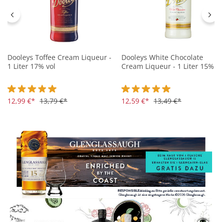
Dooleys Toffee Cream Liqueur -
Dooleys White Chocolate
1 Liter 17% vol
Cream Liqueur - 1 Liter 15% v
Durchschnittliche Bewertung von 5 von 5 Sternen
12,99 €*
13,79 €*
Durchschnittliche Bewertung 
12,59 €*
13,49 €*