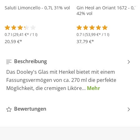
Saluti Limoncello - 0,7L 31% vol
Gin Heol an Oriant 1672 - 0,7L
42% vol
0.7 l
(29,41 €* / 1 l)
0.7 l
(53,99 €* / 1 l)
Durchschnittliche Bewertung von 3.2 von 5 Sternen
Durchschnittliche Bewertung 
20,59 €*
37,79 €*
Beschreibung
Das Dooley's Glas mit Henkel bietet mit einem
Fassungsvermögen von ca. 270 ml die perfekte
Möglichkeit, die cremigen Liköre…
Mehr
Bewertungen