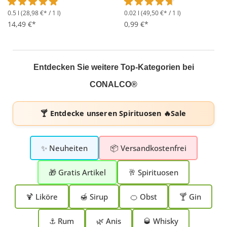
0.5 l
(28,98 €* / 1 l)
0.02 l
(49,50 €* / 1 l)
Durchschnittliche Bewertung von 4.9 von 5 Sternen
Durchschnittliche Bewertung 
14,49 €*
0,99 €*
Entdecken Sie weitere Top-Kategorien bei
CONALCO®
🍸 Entdecke unseren
Spirituosen 🔥Sale
✨ Neuheiten
📦 Versandkostenfrei
🎁 Gratis Artikel
🥂 Spirituosen
🍹 Liköre
🍯 Sirup
🍊 Obst
🍸 Gin
⚓ Rum
🌿 Anis
🥃 Whisky