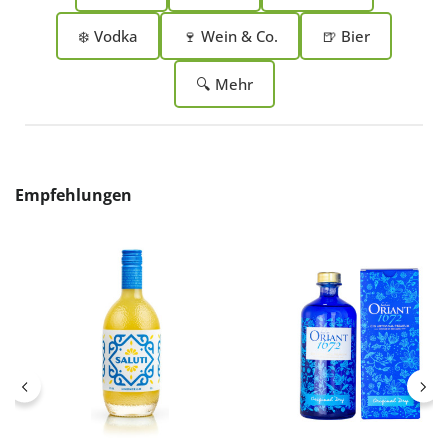
❄️ Vodka
🍷 Wein & Co.
🍺 Bier
🔍 Mehr
Produktgalerie überspringen
Empfehlungen