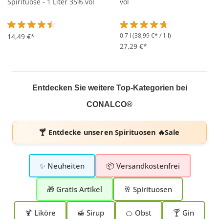
Spirituose - 1 Liter 35% vol
vol
0.7 l
(38,99 €* / 1 l)
Durchschnittliche Bewertung von 4.4 von 5 Sternen
14,49 €*
Durchschnittliche Bewertung 
27,29 €*
Entdecken Sie weitere Top-Kategorien bei
CONALCO®
🍸 Entdecke unseren
Spirituosen 🔥Sale
✨ Neuheiten
📦 Versandkostenfrei
🎁 Gratis Artikel
🥂 Spirituosen
🍹 Liköre
🍯 Sirup
🍊 Obst
🍸 Gin