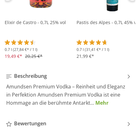
Elixir de Castro - 0,7L 25% vol
Pastis des Alpes - 0,7L 45% vol
0.7 l
(27,84 €* / 1 l)
0.7 l
(31,41 €* / 1 l)
Durchschnittliche Bewertung von 4.5 von 5 Sternen
Durchschnittliche Bewertung 
19,49 €*
20,25 €*
21,99 €*
Beschreibung
Amundsen Premium Vodka – Reinheit und Eleganz
in Perfektion Amundsen Premium Vodka ist eine
Hommage an die berühmte Antarkt…
Mehr
Bewertungen