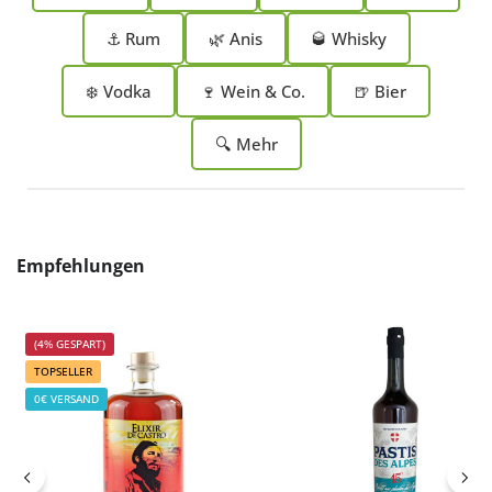
⚓ Rum
🌿 Anis
🥃 Whisky
❄️ Vodka
🍷 Wein & Co.
🍺 Bier
🔍 Mehr
Produktgalerie überspringen
Empfehlungen
(4% GESPART)
TOPSELLER
0€ VERSAND