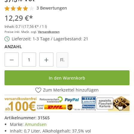
3 Bewertungen
Durchschnittliche Bewertung von 4 von 5 Sternen
12,29 €*
Inhalt:
0.7 l
(17,56 €* / 1 l)
Preise inkl. MwSt. zzgl.
Versandkosten
Lieferzeit: 1-3 Tage / Lagerbestand: 21
ANZAHL
Produkt Anzahl: Gib den gewünschten Wert
Fl.
In den Warenkorb
Zum Merkzettel hinzufügen
Artikelnummer:
31565
Marke:
Amundsen
Inhalt: 0,7 Liter, Alkoholgehalt: 37,5% vol