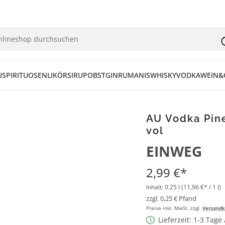
U
SPIRITUOSEN
LIKÖR
SIRUP
OBST
GIN
RUM
ANIS
WHISKY
VODKA
WEIN&
AU Vodka Pin
vol
EINWEG
2,99 €*
Inhalt:
0.25 l
(11,96 €* / 1 l)
zzgl. 0,25 € Pfand
Preise inkl. MwSt. zzgl.
Versandk
Lieferzeit: 1-3 Tage