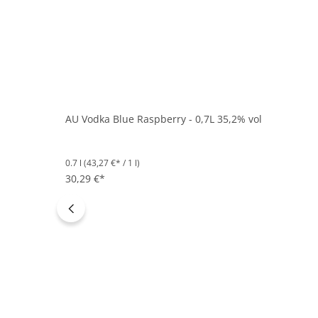
AU Vodka Blue Raspberry - 0,7L 35,2% vol
0.7 l
(43,27 €* / 1 l)
30,29 €*