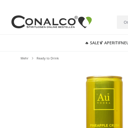
springen
Zur Hauptnavigation springen
🔥 SALE
🍹 APERITIF
NE
Mehr
Ready to Drink
Bildergalerie überspringen