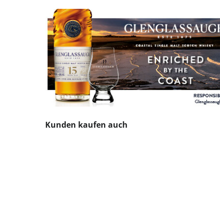
Produktgalerie überspringen
Kunden kaufen auch