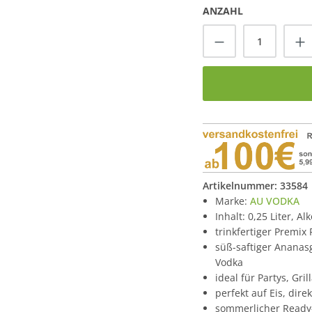
ANZAHL
Produkt Anzah
Artikelnummer:
33584
Marke:
AU VODKA
Inhalt: 0,25 Liter, A
trinkfertiger Premix
süß-saftiger Ananasg
Vodka
ideal für Partys, Gr
perfekt auf Eis, dir
sommerlicher Ready-