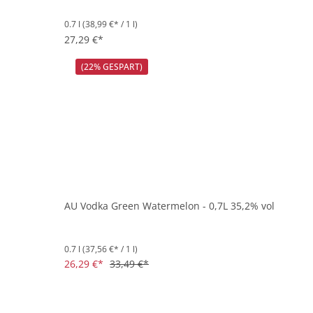
0.7 l
(38,99 €* / 1 l)
27,29 €*
(22% GESPART)
AU Vodka Green Watermelon - 0,7L 35,2% vol
0.7 l
(37,56 €* / 1 l)
26,29 €*
33,49 €*