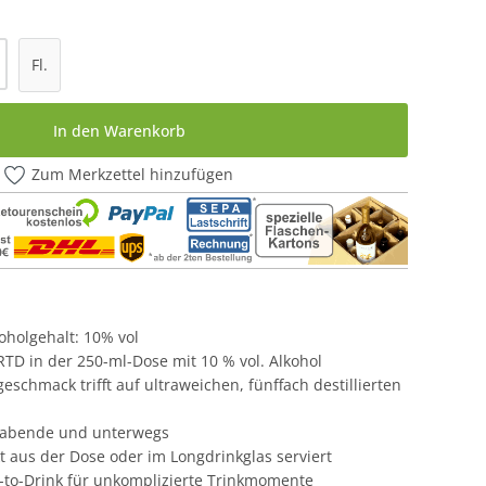
l: Gib den gewünschten Wert ein oder be
Fl.
In den Warenkorb
Zum Merkzettel hinzufügen
lkoholgehalt: 10% vol
 RTD in der 250-ml-Dose mit 10 % vol. Alkohol
eschmack trifft auf ultraweichen, fünffach destillierten
illabende und unterwegs
ekt aus der Dose oder im Longdrinkglas serviert
to-Drink für unkomplizierte Trinkmomente