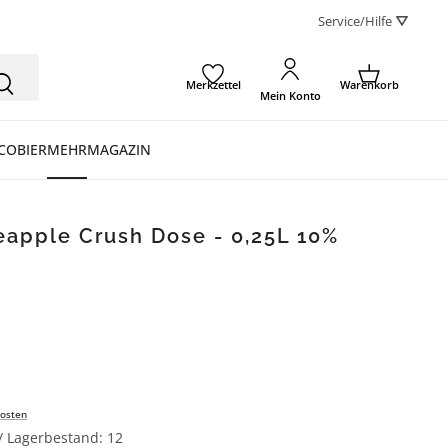
Service/Hilfe ⛛
Merkzettel
Warenkorb
Mein Konto
CO
BIER
MEHR
MAGAZIN
eapple Crush Dose - 0,25L 10%
osten
 / Lagerbestand: 12