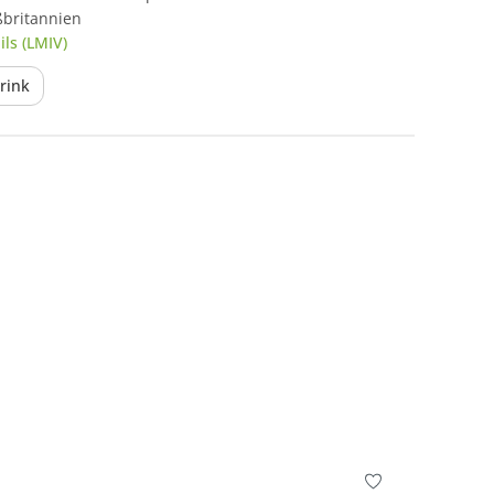
ßbritannien
ls (LMIV)
rink