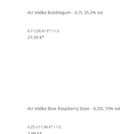
AU Vodka Bubblegum - 0,7L 35,2% vol
0.7 l
(39,41 €* / 1 l)
27,59 €*
AU Vodka Blue Raspberry Dose - 0,25L 10% vol
0.25 l
(11,96 €* / 1 l)
2,99 €*