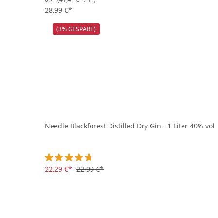
Durchschnittliche Bewertung von 5 von 5 Sternen
28,99 €*
(3% GESPART)
Needle Blackforest Distilled Dry Gin - 1 Liter 40% vol
Durchschnittliche Bewertung von 4.6 von 5 Sternen
22,29 €*
22,99 €*