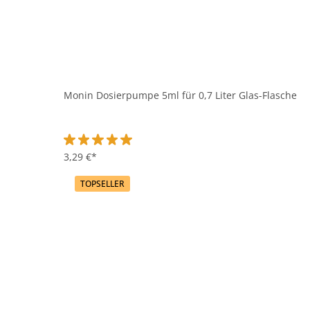
Monin Dosierpumpe 5ml für 0,7 Liter Glas-Flasche
Durchschnittliche Bewertung von 5 von 5 Sternen
3,29 €*
TOPSELLER