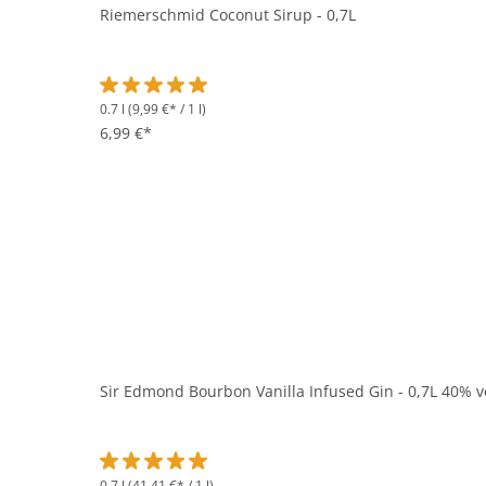
Riemerschmid Coconut Sirup - 0,7L
0.7 l
(9,99 €* / 1 l)
Durchschnittliche Bewertung von 5 von 5 Sternen
6,99 €*
Sir Edmond Bourbon Vanilla Infused Gin - 0,7L 40% v
0.7 l
(41,41 €* / 1 l)