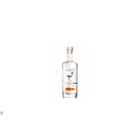
In den Korb
ol