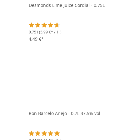
Desmonds Lime Juice Cordial - 0,75L
0.75 l
(5,99 €* / 1 l)
Durchschnittliche Bewertung von 4.8 von 5 Sternen
4,49 €*
Ron Barcelo Anejo - 0,7L 37,5% vol