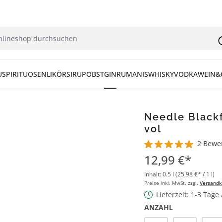
U
SPIRITUOSEN
LIKÖR
SIRUP
OBST
GIN
RUM
ANIS
WHISKY
VODKA
WEIN&
Needle Blackf
vol
2 Bewe
Durchschnittliche Bew
12,99 €*
Inhalt:
0.5 l
(25,98 €* / 1 l)
Preise inkl. MwSt. zzgl.
Versandk
Lieferzeit: 1-3 Tage
ANZAHL