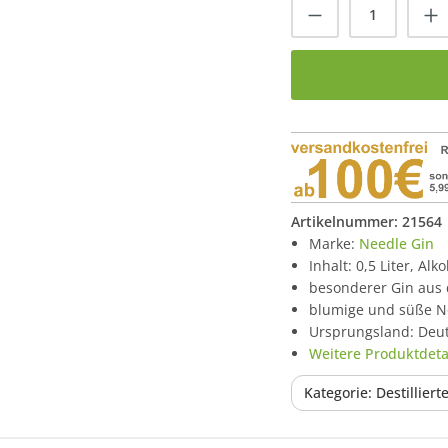
Produkt Anzah
Artikelnummer:
21564
Marke:
Needle Gin
Inhalt: 0,5 Liter, Alk
besonderer Gin aus
blumige und süße N
Ursprungsland: Deu
Weitere Produktdetai
Kategorie: Destilliert