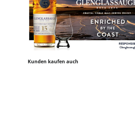
Produktgalerie überspringen
Kunden kaufen auch