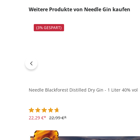
Produktgalerie überspringen
Weitere Produkte von Needle Gin kaufen
(3% GESPART)
Needle Blackforest Distilled Dry Gin - 1 Liter 40% vol
Durchschnittliche Bewertung von 4.6 von 5 Sternen
22,29 €*
22,99 €*