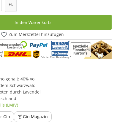
l: Gib den gewünschten Wert ein oder be
Fl.
In den Warenkorb
Zum Merkzettel hinzufügen
oholgehalt: 40% vol
 dem Schwarzwald
oten durch Lavendel
tschland
ls (LMIV)
er Gin
🍸 Gin Magazin