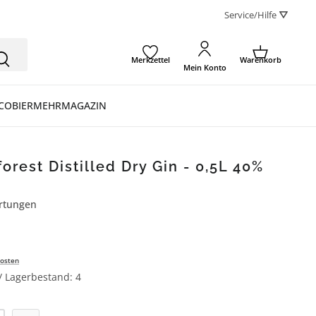
Service/Hilfe ⛛
Merkzettel
Warenkorb
Mein Konto
CO
BIER
MEHR
MAGAZIN
orest Distilled Dry Gin - 0,5L 40%
rtungen
ertung von 5 von 5 Sternen
osten
 / Lagerbestand: 4