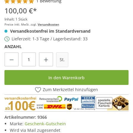
1 Bewertung
Durchschnittliche Bewertung von 5 von 5 Sternen
100,00 €*
Inhalt:
1 Stück
Preise inkl. MwSt. zzgl.
Versandkosten
Versandkostenfrei im Standardversand
Lieferzeit: 1-3 Tage / Lagerbestand: 33
ANZAHL
Produkt Anzahl: Gib den gewünschten Wert
St.
In den Warenkorb
Zum Merkzettel hinzufügen
Artikelnummer:
9366
Marke:
Geschenk-Gutschein
Wird via Mail zugesendet