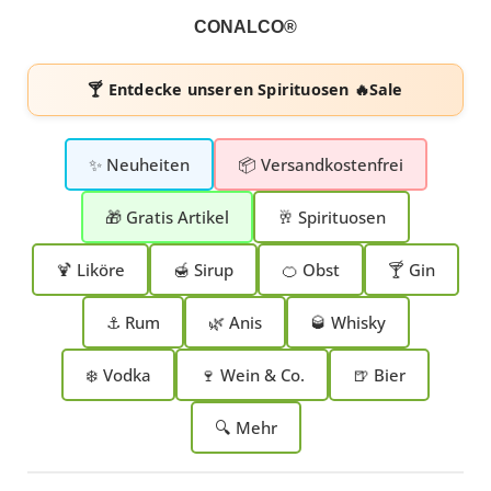
CONALCO®
🍸 Entdecke unseren
Spirituosen 🔥Sale
✨ Neuheiten
📦 Versandkostenfrei
🎁 Gratis Artikel
🥂 Spirituosen
🍹 Liköre
🍯 Sirup
🍊 Obst
🍸 Gin
⚓ Rum
🌿 Anis
🥃 Whisky
❄️ Vodka
🍷 Wein & Co.
🍺 Bier
🔍 Mehr