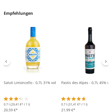
Produktgalerie überspringen
Empfehlungen
Saluti Limoncello - 0,7L 31% vol
Pastis des Alpes - 0,7L 45% vol
0.7 l
(29,41 €* / 1 l)
0.7 l
(31,41 €* / 1 l)
Durchschnittliche Bewertung von 3.2 von 5 Sternen
Durchschnittliche Bewertung 
20,59 €*
21,99 €*