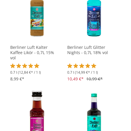
Berliner Luft Kalter
Berliner Luft Glitter
Kaffee Likör - 0,7L 15%
Nights - 0,7L 18% vol
vol
0.7 l
(12,84 €* / 1 l)
0.7 l
(14,99 €* / 1 l)
Durchschnittliche Bewertung von 5 von 5 Sternen
Durchschnittliche Bewertung vo
8,99 €*
10,49 €*
10,99 €*