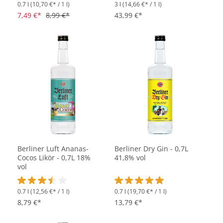
0.7 l
(10,70 €* / 1 l)
3 l
(14,66 €* / 1 l)
Durchschnittliche Bewertung von 3 von 5 Sternen
Durchschnittliche Bewertung vo
7,49 €*
8,99 €*
43,99 €*
Berliner Luft Ananas-
Berliner Dry Gin - 0,7L
Cocos Likör - 0,7L 18%
41,8% vol
vol
0.7 l
(12,56 €* / 1 l)
0.7 l
(19,70 €* / 1 l)
Durchschnittliche Bewertung von 3.5 von 5 Sternen
Durchschnittliche Bewertung vo
8,79 €*
13,79 €*