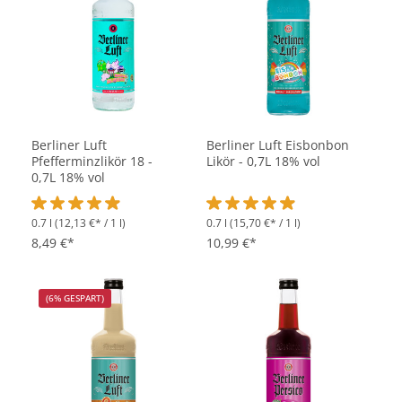
Berliner Luft
Berliner Luft Eisbonbon
Pfefferminzlikör 18 -
Likör - 0,7L 18% vol
0,7L 18% vol
0.7 l
(12,13 €* / 1 l)
0.7 l
(15,70 €* / 1 l)
Durchschnittliche Bewertung von 4.9 von 5 Sternen
Durchschnittliche Bewertung vo
8,49 €*
10,99 €*
(6% GESPART)