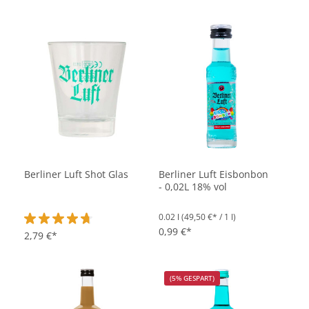
Berliner Luft Shot Glas
Berliner Luft Eisbonbon
- 0,02L 18% vol
0.02 l
(49,50 €* / 1 l)
0,99 €*
Durchschnittliche Bewertung von 4.6 von 5 Sternen
2,79 €*
(5% GESPART)