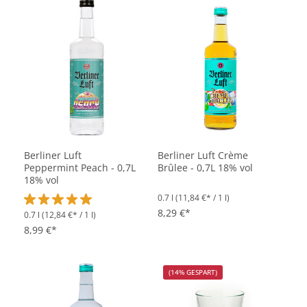
Berliner Luft
Berliner Luft Crème
Peppermint Peach - 0,7L
Brûlee - 0,7L 18% vol
18% vol
0.7 l
(11,84 €* / 1 l)
8,29 €*
0.7 l
(12,84 €* / 1 l)
Durchschnittliche Bewertung von 5 von 5 Sternen
8,99 €*
(14% GESPART)