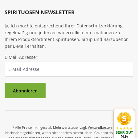
SPIRITUOSEN NEWSLETTER
Ja, ich möchte entsprechend Ihrer
Datenschutzerklärung
regelmäßig und jederzeit widerruflich Informationen zu
Ihrem Produktsortiment Spirituosen, Sirup und Barzubehör
per E-Mail erhalten.
E-Mail-Adresse*
Abonnieren
* Alle Preise inkl. gesetzl. Mehrwertsteuer zzgl.
Versandkosten
und ggf.
Nachnahmegebühren, wenn nicht anders beschrieben. Grundpreise und Preise
SEHR GUT
(4,9)
der Verpackungseinheiten auf der Artikeldetailseite. Der Streichpreis ist der