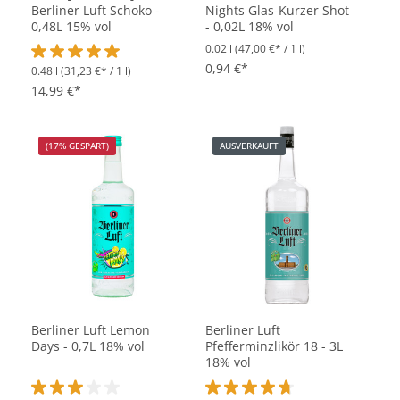
Berliner Luft Schoko -
Nights Glas-Kurzer Shot
0,48L 15% vol
- 0,02L 18% vol
0.02 l
(47,00 €* / 1 l)
0,94 €*
0.48 l
(31,23 €* / 1 l)
Durchschnittliche Bewertung von 5 von 5 Sternen
14,99 €*
(17% GESPART)
AUSVERKAUFT
Berliner Luft Lemon
Berliner Luft
Days - 0,7L 18% vol
Pfefferminzlikör 18 - 3L
18% vol