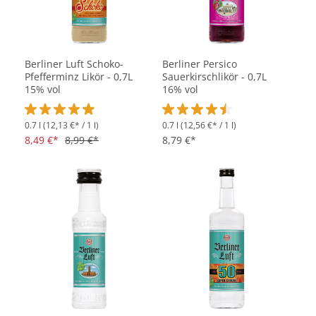
Berliner Luft Schoko-
Berliner Persico
Pfefferminz Likör - 0,7L
Sauerkirschlikör - 0,7L
15% vol
16% vol
0.7 l
(12,13 €* / 1 l)
0.7 l
(12,56 €* / 1 l)
Durchschnittliche Bewertung von 4.9 von 5 Sternen
Durchschnittliche Bewertung vo
8,49 €*
8,99 €*
8,79 €*