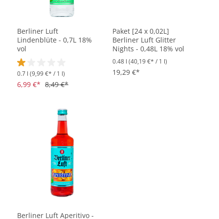
Berliner Luft
Paket [24 x 0,02L]
Lindenblüte - 0,7L 18%
Berliner Luft Glitter
vol
Nights - 0,48L 18% vol
0.48 l
(40,19 €* / 1 l)
19,29 €*
0.7 l
(9,99 €* / 1 l)
Durchschnittliche Bewertung von 1 von 5 Sternen
6,99 €*
8,49 €*
Berliner Luft Aperitivo -