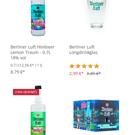
Berliner Luft Himbeer
Berliner Luft
Lemon Traum - 0,7L
Longdrinkglas
18% vol
0.7 l
(12,56 €* / 1 l)
8,79 €*
Durchschnittliche Bewertung vo
2,99 €*
3,49 €*
(18% GESPART)