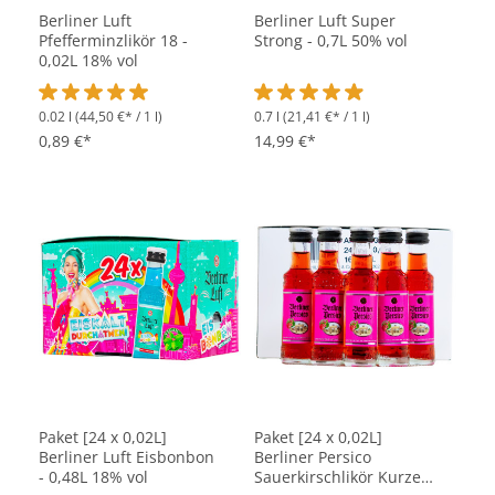
Berliner Luft
Berliner Luft Super
Pfefferminzlikör 18 -
Strong - 0,7L 50% vol
0,02L 18% vol
0.02 l
(44,50 €* / 1 l)
0.7 l
(21,41 €* / 1 l)
Durchschnittliche Bewertung von 5 von 5 Sternen
Durchschnittliche Bewertung vo
0,89 €*
14,99 €*
Paket [24 x 0,02L]
Paket [24 x 0,02L]
Berliner Luft Eisbonbon
Berliner Persico
- 0,48L 18% vol
Sauerkirschlikör Kurzer