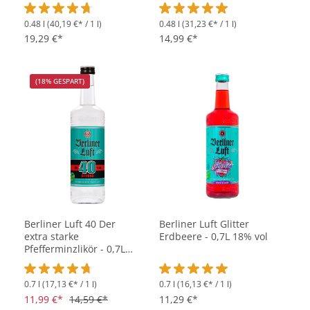
- 0,48L 16% vol
0.48 l
(40,19 €* / 1 l)
0.48 l
(31,23 €* / 1 l)
Durchschnittliche Bewertung von 4.8 von 5 Sternen
Durchschnittliche Bewertung vo
19,29 €*
14,99 €*
(18% GESPART)
Berliner Luft 40 Der
Berliner Luft Glitter
extra starke
Erdbeere - 0,7L 18% vol
Pfefferminzlikör - 0,7L
40% vol
0.7 l
(17,13 €* / 1 l)
0.7 l
(16,13 €* / 1 l)
Durchschnittliche Bewertung von 4.7 von 5 Sternen
Durchschnittliche Bewertung vo
11,99 €*
14,59 €*
11,29 €*