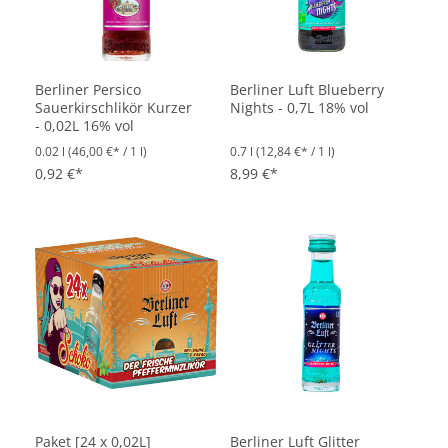
Berliner Persico
Berliner Luft Blueberry
Sauerkirschlikör Kurzer
Nights - 0,7L 18% vol
- 0,02L 16% vol
0.02 l
(46,00 €* / 1 l)
0.7 l
(12,84 €* / 1 l)
0,92 €*
8,99 €*
Paket [24 x 0,02L]
Berliner Luft Glitter