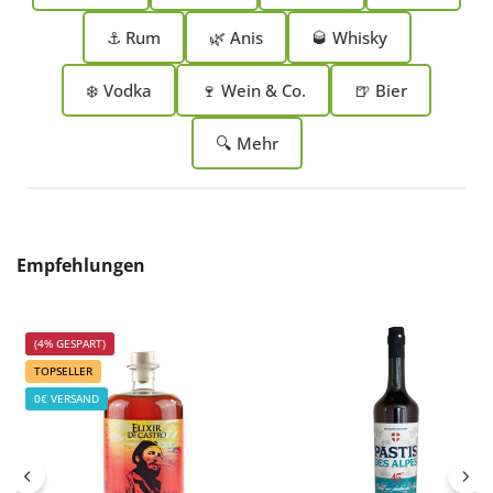
⚓ Rum
🌿 Anis
🥃 Whisky
❄️ Vodka
🍷 Wein & Co.
🍺 Bier
🔍 Mehr
Produktgalerie überspringen
Empfehlungen
(4% GESPART)
TOPSELLER
0€ VERSAND