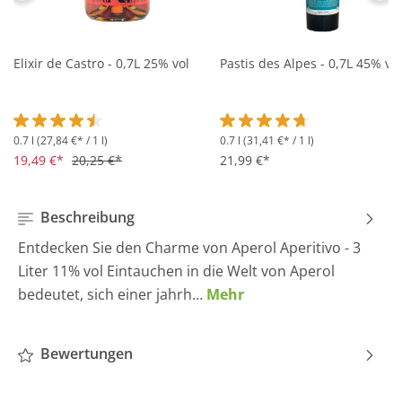
Elixir de Castro - 0,7L 25% vol
Pastis des Alpes - 0,7L 45% vol
0.7 l
(27,84 €* / 1 l)
0.7 l
(31,41 €* / 1 l)
Durchschnittliche Bewertung von 4.5 von 5 Sternen
Durchschnittliche Bewertung 
19,49 €*
20,25 €*
21,99 €*
Beschreibung
Entdecken Sie den Charme von Aperol Aperitivo - 3
Liter 11% vol Eintauchen in die Welt von Aperol
bedeutet, sich einer jahrh…
Mehr
Bewertungen