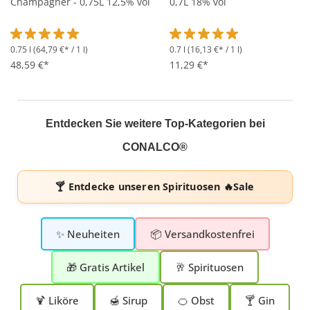
Champagner - 0,75L 12,5% vol
0,7L 18% vol
0.75 l
(64,79 €* / 1 l)
0.7 l
(16,13 €* / 1 l)
Durchschnittliche Bewertung von 5 von 5 Sternen
Durchschnittliche Bewertung 
48,59 €*
11,29 €*
Entdecken Sie weitere Top-Kategorien bei
CONALCO®
🍸 Entdecke unseren
Spirituosen 🔥Sale
✨ Neuheiten
📦 Versandkostenfrei
🎁 Gratis Artikel
🥂 Spirituosen
🍹 Liköre
🍯 Sirup
🍊 Obst
🍸 Gin