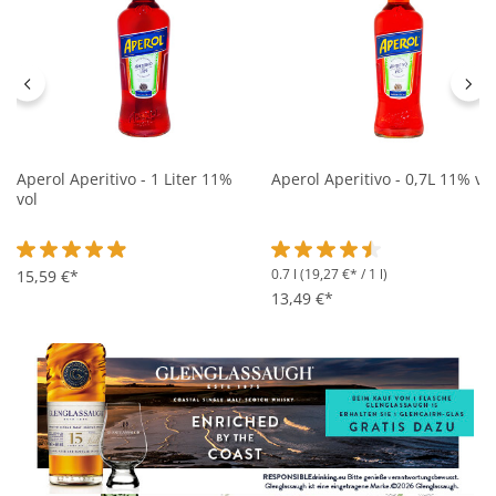
Aperol Aperitivo - 1 Liter 11%
Aperol Aperitivo - 0,7L 11% vol
vol
0.7 l
(19,27 €* / 1 l)
Durchschnittliche Bewertung von 4.9 von 5 Sternen
15,59 €*
Durchschnittliche Bewertung 
13,49 €*