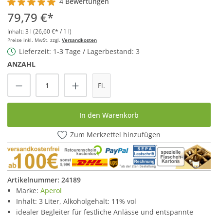
4 Bewertungen
Durchschnittliche Bewertung von 5 von 5 Sternen
79,79 €*
Inhalt:
3 l
(26,60 €* / 1 l)
Preise inkl. MwSt. zzgl.
Versandkosten
Lieferzeit: 1-3 Tage / Lagerbestand: 3
ANZAHL
Produkt Anzahl: Gib den gewünschten Wert
Fl.
In den Warenkorb
Zum Merkzettel hinzufügen
Artikelnummer:
24189
Marke:
Aperol
Inhalt: 3 Liter, Alkoholgehalt: 11% vol
idealer Begleiter für festliche Anlässe und entspannte