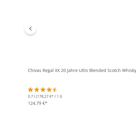
Chivas Regal XX 20 Jahre Ultis Blended Scotch Whisky
0.7 l
(178,27 €* / 1 l)
Durchschnittliche Bewertung von 4.5 von 5 Sternen
124,79 €*