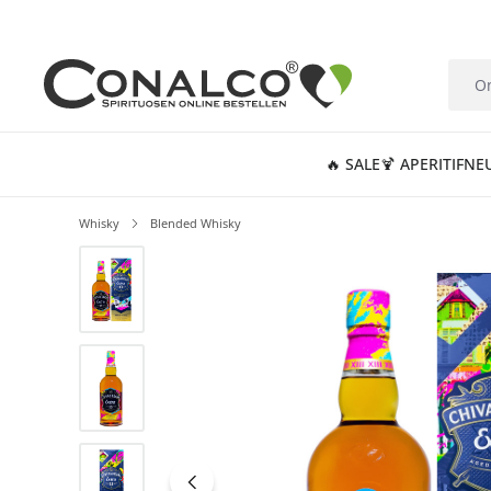
springen
Zur Hauptnavigation springen
🔥 SALE
🍹 APERITIF
NE
Whisky
Blended Whisky
Bildergalerie überspringen