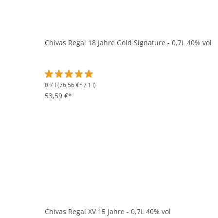
Chivas Regal 18 Jahre Gold Signature - 0,7L 40% vol
0.7 l
(76,56 €* / 1 l)
Durchschnittliche Bewertung von 5 von 5 Sternen
53,59 €*
Chivas Regal XV 15 Jahre - 0,7L 40% vol