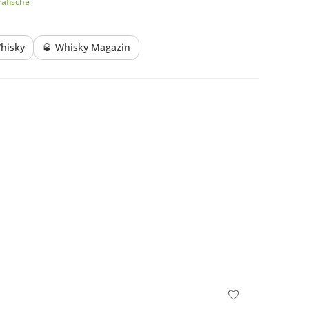
afische
hisky
🥃 Whisky Magazin