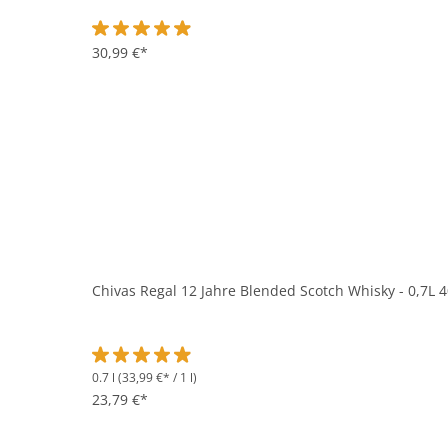
Durchschnittliche Bewertung von 4.8 von 5 Sternen
30,99 €*
Chivas Regal 12 Jahre Blended Scotch Whisky - 0,7L 
0.7 l
(33,99 €* / 1 l)
Durchschnittliche Bewertung von 4.9 von 5 Sternen
23,79 €*