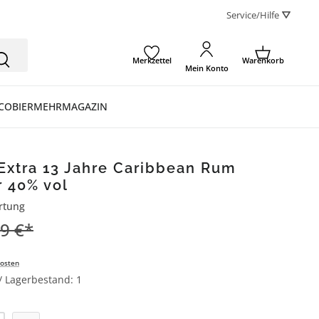
Service/Hilfe ⛛
Merkzettel
Warenkorb
Mein Konto
CO
BIER
MEHR
MAGAZIN
Extra 13 Jahre Caribbean Rum
r 40% vol
rtung
ertung von 5 von 5 Sternen
9 €*
osten
 / Lagerbestand: 1