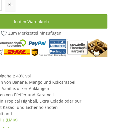
l: Gib den gewünschten Wert ein oder be
Fl.
In den Warenkorb
Zum Merkzettel hinzufügen
holgehalt: 40% vol
en von Banane, Mango und Kokosraspel
t Vanillezucker-Anklängen
n von Pfeffer und Karamell
 in Tropical Highball, Extra Colada oder pur
t Kakao- und Eichenholznoten
ttland
ls (LMIV)