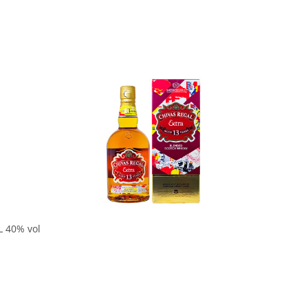
In den Korb
L 40% vol