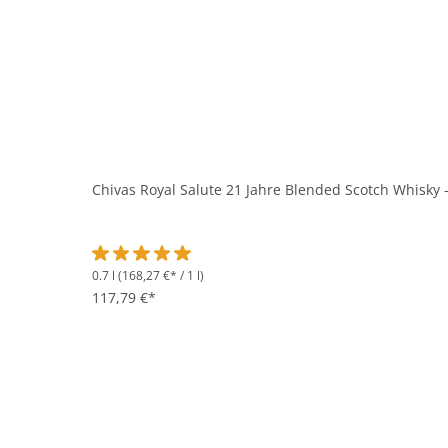
Chivas Royal Salute 21 Jahre Blended Scotch Whisky -
0.7 l
(168,27 €* / 1 l)
Durchschnittliche Bewertung von 5 von 5 Sternen
117,79 €*