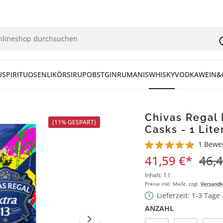
U
SPIRITUOSEN
LIKÖR
SIRUP
OBST
GIN
RUM
ANIS
WHISKY
VODKA
WEIN&
Chivas Regal 
(11% GESPART)
Casks - 1 Lite
1 Bewe
Durchschnittliche Bew
41,59 €*
46,4
Inhalt:
1 l
Preise inkl. MwSt. zzgl.
Versandk
Lieferzeit: 1-3 Tage
ANZAHL