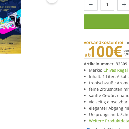
Produkt Anzah
Artikelnummer:
32509
Marke:
Chivas Regal
Inhalt: 1 Liter, Alko
tropisch-süße Arom
feine Zitrusnoten mi
sanfte Gewürznuance
vielseitig einsetzbar
eleganter Abgang mi
Ursprungsland: Scho
Weitere Produktdetai