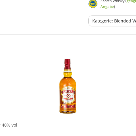
Scotch Whisky (
geogr
Angabe
)
Kategorie: Blended W
In den Korb
r 40% vol