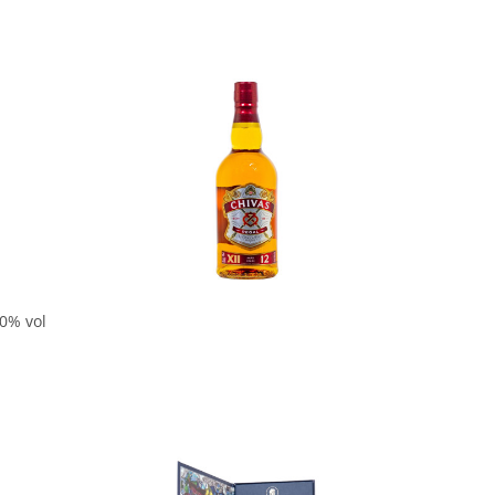
In den Korb
40% vol