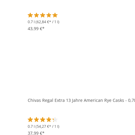
0.7 l
(62,84 €* / 1 l)
Durchschnittliche Bewertung von 5 von 5 Sternen
43,99 €*
Chivas Regal Extra 13 Jahre American Rye Casks - 0,7
0.7 l
(54,27 €* / 1 l)
Durchschnittliche Bewertung von 4.1 von 5 Sternen
37,99 €*