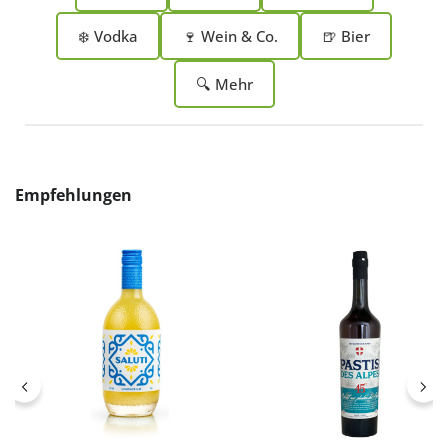
❄️ Vodka
🍷 Wein & Co.
🍺 Bier
🔍 Mehr
Produktgalerie überspringen
Empfehlungen