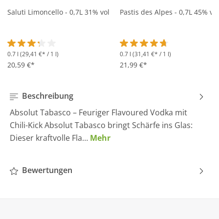
Saluti Limoncello - 0,7L 31% vol
Pastis des Alpes - 0,7L 45% vol
0.7 l
(29,41 €* / 1 l)
0.7 l
(31,41 €* / 1 l)
Durchschnittliche Bewertung von 3.2 von 5 Sternen
Durchschnittliche Bewertung 
20,59 €*
21,99 €*
Beschreibung
Absolut Tabasco – Feuriger Flavoured Vodka mit
Chili-Kick Absolut Tabasco bringt Schärfe ins Glas:
Dieser kraftvolle Fla…
Mehr
Bewertungen