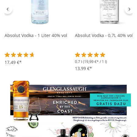
Absolut Vodka - 1 Liter 40% vol
Absolut Vodka - 0,7L 40% vol
0.7 l
(19,99 €* / 1 l)
Durchschnittliche Bewertung von 4.7 von 5 Sternen
17,49 €*
Durchschnittliche Bewertung 
13,99 €*