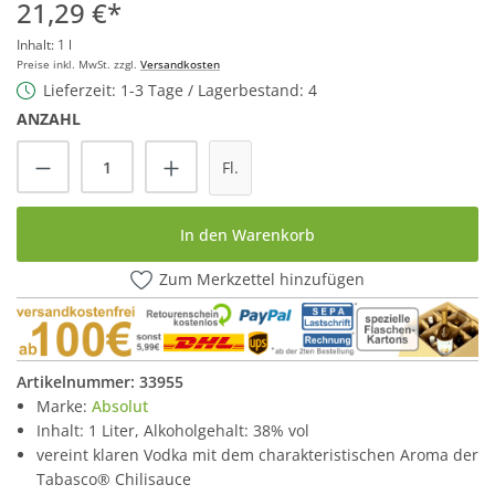
21,29 €*
Inhalt:
1 l
Preise inkl. MwSt. zzgl.
Versandkosten
Lieferzeit: 1-3 Tage / Lagerbestand: 4
ANZAHL
Produkt Anzahl: Gib den gewünschten Wert
Fl.
In den Warenkorb
Zum Merkzettel hinzufügen
Artikelnummer:
33955
Marke:
Absolut
Inhalt: 1 Liter, Alkoholgehalt: 38% vol
vereint klaren Vodka mit dem charakteristischen Aroma der
Tabasco® Chilisauce