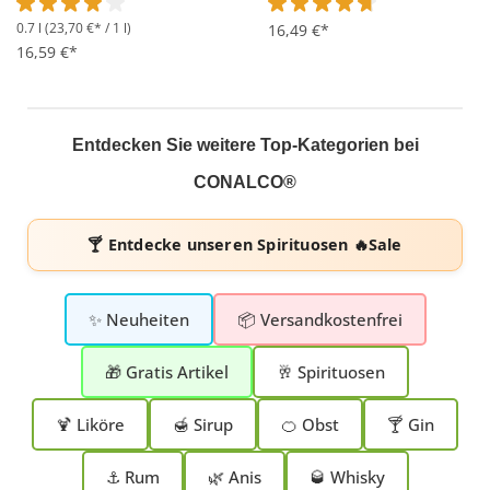
0.7 l
(23,70 €* / 1 l)
Durchschnittliche Bewertung von 4 von 5 Sternen
Durchschnittliche Bewertung 
16,49 €*
16,59 €*
Entdecken Sie weitere Top-Kategorien bei
CONALCO®
🍸 Entdecke unseren
Spirituosen 🔥Sale
✨ Neuheiten
📦 Versandkostenfrei
🎁 Gratis Artikel
🥂 Spirituosen
🍹 Liköre
🍯 Sirup
🍊 Obst
🍸 Gin
⚓ Rum
🌿 Anis
🥃 Whisky